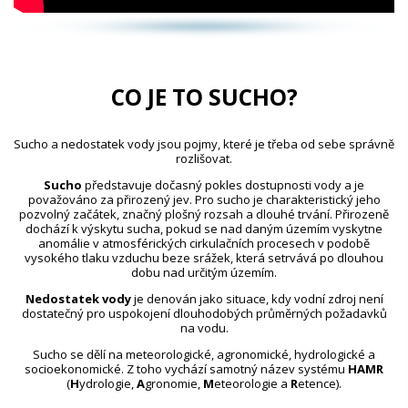
CO JE TO SUCHO?
Sucho a nedostatek vody jsou pojmy, které je třeba od sebe správně
rozlišovat.
Sucho
představuje dočasný pokles dostupnosti vody a je
považováno za přirozený jev. Pro sucho je charakteristický jeho
pozvolný začátek, značný plošný rozsah a dlouhé trvání. Přirozeně
dochází k výskytu sucha, pokud se nad daným územím vyskytne
anomálie v atmosférických cirkulačních procesech v podobě
vysokého tlaku vzduchu beze srážek, která setrvává po dlouhou
dobu nad určitým územím.
Nedostatek vody
je definován jako situace, kdy vodní zdroj není
dostatečný pro uspokojení dlouhodobých průměrných požadavků
na vodu.
Sucho se dělí na meteorologické, agronomické, hydrologické a
socioekonomické. Z toho vychází samotný název systému
HAMR
(
H
ydrologie,
A
gronomie,
M
eteorologie a
R
etence).