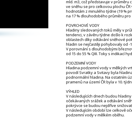
mld. m3, což představuje v průměru cc
ve sněhu se pro celkovou plochu ČR 
hodnotám z minulého týdne (19 % pr
na 17 % dlouhodobého průměru pro 1
POVRCHOVÉ VODY
Hladiny sledovaných toků měly v prů
tendenci, v závěru týdne došlo k ro
oblastech díky odtávání sněhové pok
hladin se nejčastěji pohybovaly od -1
V porovnání s dlouhodobými březnov
od 15 do 55 % QIII. Toky s indikací 
PODZEMNÍ VODY
Hladina podzemní vody v mělkých vrt
povodí Svratky a Svitavy byla hladi
podnormální hladina. Na ostatním ú
pramenů na území ČR byla v 10. týdn
VÝHLED
V následujících dnech budou hladiny
očekávaných srážek a odtávání sně
pokrývce se budou nejdříve snižovat
V následujícím období lze celkově oč
podzemní vody v mělkém oběhu.