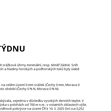
TÝDNU
pět srážkové úhrny minimální, resp. téměř žádné. Sníh
oh a hladiny horských a podhorských toků byly slabě
 3. na celém území 0 mm srážek (Čechy 0 mm, Morava 0
oto období (Čechy 0 % N, Morava 0 % N).
bývala, zejména v důsledku vysokých denních teplot. V
vka v polohách od 700 m n.m., v ostatních oblastech výše.
ěhové pokrývce na území ČR k 10. 3. 2025 činí cca 0,252