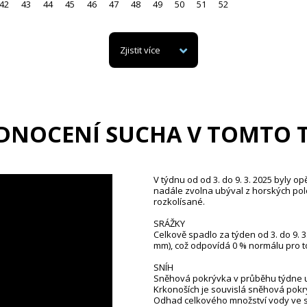
42
43
44
45
46
47
48
49
50
51
52
Zjistit více
DNOCENÍ SUCHA V TOMTO 
V týdnu od od 3. do 9. 3. 2025 byly o
nadále zvolna ubýval z horských pol
rozkolísané.
SRÁŽKY
Celkově spadlo za týden od 3. do 9.
mm), což odpovídá 0 % normálu pro t
SNÍH
Sněhová pokrývka v průběhu týdne u
Krkonoších je souvislá sněhová pokrý
Odhad celkového množství vody ve sn