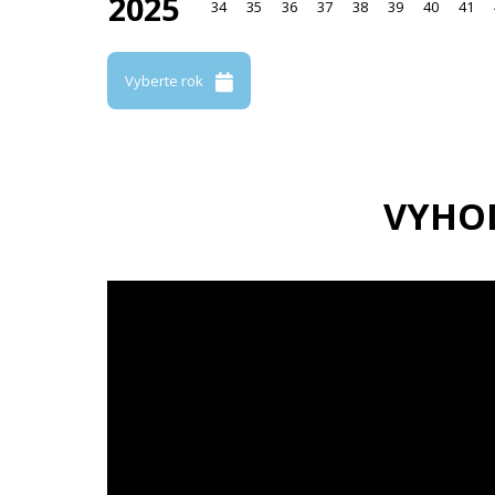
2025
34
35
36
37
38
39
40
41
Vyberte rok
VYHO