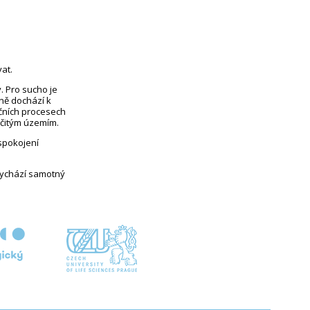
at.
. Pro sucho je
eně dochází k
čních procesech
rčitým územím.
uspokojení
vychází samotný