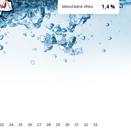
1,4 %
Mimořádné vlhko
23
24
25
26
27
28
29
30
31
32
33