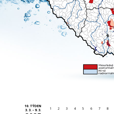
10. TÝDEN
1
2
3
4
5
6
7
8
3. 3. – 9. 3.