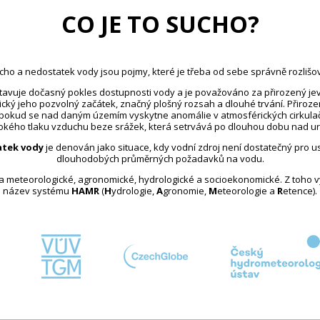
CO JE TO SUCHO?
cho a nedostatek vody jsou pojmy, které je třeba od sebe správně rozlišov
avuje dočasný pokles dostupnosti vody a je považováno za přirozený jev
ický jeho pozvolný začátek, značný plošný rozsah a dlouhé trvání. Přiroz
 pokud se nad daným územím vyskytne anomálie v atmosférických cirkula
kého tlaku vzduchu beze srážek, která setrvává po dlouhou dobu nad u
tek vody
je definován jako situace, kdy vodní zdroj není dostatečný pro 
dlouhodobých průměrných požadavků na vodu.
na meteorologické, agronomické, hydrologické a socioekonomické. Z toho 
název systému
HAMR
(
H
ydrologie,
A
gronomie,
M
eteorologie a
R
etence).