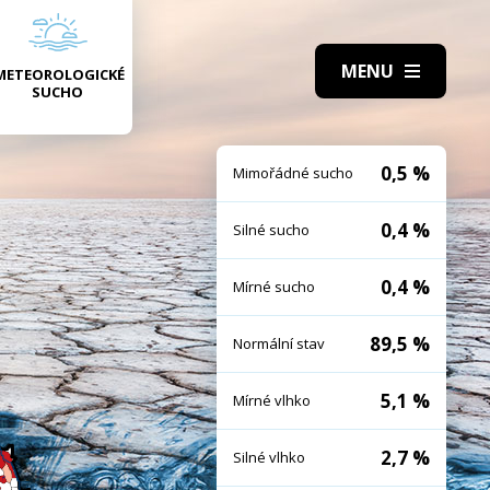
METEOROLOGICKÉ
SUCHO
0,5 %
Mimořádné sucho
0,4 %
Silné sucho
0,4 %
Mírné sucho
89,5 %
Normální stav
5,1 %
Mírné vlhko
2,7 %
Silné vlhko