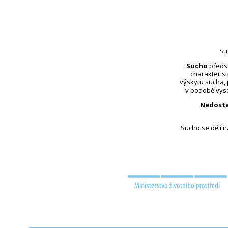
Su
Sucho
předst
charakterist
výskytu sucha,
v podobě vyso
Nedosta
Sucho se dělí 