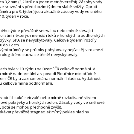
a 3,2 mm (3,2 litrů na jeden metr čtvereční). Zásoby vody
ve srovnání s předchozím týdnem slabě snížily. Oproti
ůměru pro 9. týden) jsou aktuálně zásoby vody ve sněhu
0. týden v roce.
běhu týdne převážně setrvalou nebo mírně klesající
zkolísání některých menších toků v horských a podhorských
rývky. SPA se nevyskytovaly. Celkové týdenní rozdíly
0 do +2 cm.
ými průměry se průtoky pohybovaly nejčastěji v rozmezí
hydrologického sucha se téměř nevyskytovaly.
ech byla v 10. týdnu na území ČR celkově normální. V
na mírně nadnormální a v povodí Ploučnice mimořádně
zemí ČR byla zaznamenána normální hladina. Vydatnost
u celkově mírně podnormální.
 vodních toků setrvalé nebo mírně rozkolísané vlivem
hové pokrývky z horských poloh. Zásoby vody ve sněhové
, poté se mohou přechodně zvýšit.
ekávat převážně stagnaci až mírný pokles hladiny