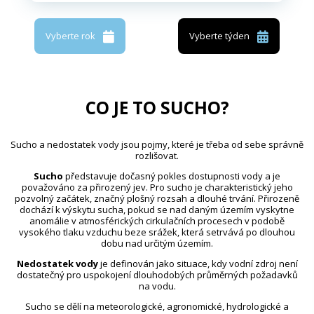
Vyberte rok
Vyberte týden
CO JE TO SUCHO?
Sucho a nedostatek vody jsou pojmy, které je třeba od sebe správně
rozlišovat.
Sucho
představuje dočasný pokles dostupnosti vody a je
považováno za přirozený jev. Pro sucho je charakteristický jeho
pozvolný začátek, značný plošný rozsah a dlouhé trvání. Přirozeně
dochází k výskytu sucha, pokud se nad daným územím vyskytne
anomálie v atmosférických cirkulačních procesech v podobě
vysokého tlaku vzduchu beze srážek, která setrvává po dlouhou
dobu nad určitým územím.
Nedostatek vody
je definován jako situace, kdy vodní zdroj není
dostatečný pro uspokojení dlouhodobých průměrných požadavků
na vodu.
Sucho se dělí na meteorologické, agronomické, hydrologické a