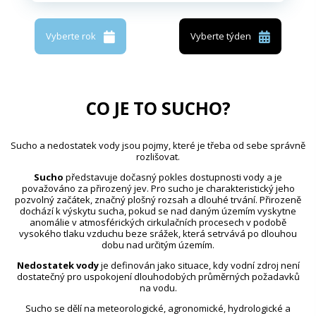
Vyberte rok
Vyberte týden
CO JE TO SUCHO?
Sucho a nedostatek vody jsou pojmy, které je třeba od sebe správně
rozlišovat.
Sucho
představuje dočasný pokles dostupnosti vody a je
považováno za přirozený jev. Pro sucho je charakteristický jeho
pozvolný začátek, značný plošný rozsah a dlouhé trvání. Přirozeně
dochází k výskytu sucha, pokud se nad daným územím vyskytne
anomálie v atmosférických cirkulačních procesech v podobě
vysokého tlaku vzduchu beze srážek, která setrvává po dlouhou
dobu nad určitým územím.
Nedostatek vody
je definován jako situace, kdy vodní zdroj není
dostatečný pro uspokojení dlouhodobých průměrných požadavků
na vodu.
Sucho se dělí na meteorologické, agronomické, hydrologické a