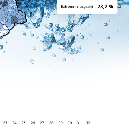
23,2 %
Extrémní nasycení
23
24
25
26
27
28
29
30
31
32