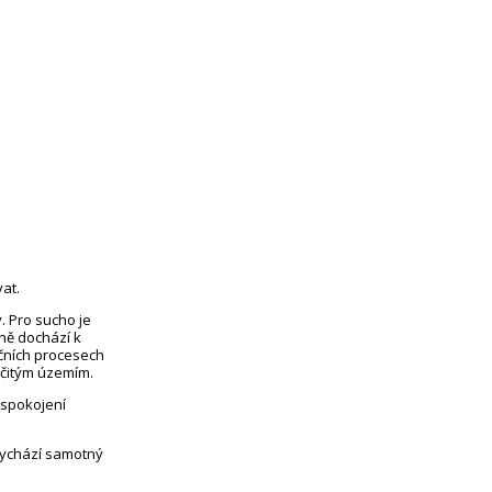
at.
. Pro sucho je
eně dochází k
čních procesech
rčitým územím.
uspokojení
vychází samotný