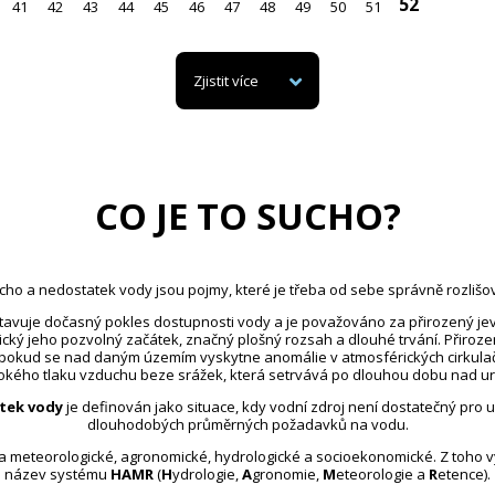
52
41
42
43
44
45
46
47
48
49
50
51
Zjistit více
CO JE TO SUCHO?
cho a nedostatek vody jsou pojmy, které je třeba od sebe správně rozlišov
avuje dočasný pokles dostupnosti vody a je považováno za přirozený jev
ický jeho pozvolný začátek, značný plošný rozsah a dlouhé trvání. Přiroz
 pokud se nad daným územím vyskytne anomálie v atmosférických cirkula
kého tlaku vzduchu beze srážek, která setrvává po dlouhou dobu nad u
tek vody
je definován jako situace, kdy vodní zdroj není dostatečný pro 
dlouhodobých průměrných požadavků na vodu.
na meteorologické, agronomické, hydrologické a socioekonomické. Z toho 
název systému
HAMR
(
H
ydrologie,
A
gronomie,
M
eteorologie a
R
etence).