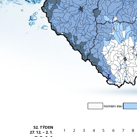
52. TÝDEN
1
2
3
4
5
6
7
8
27. 12. – 2. 1.