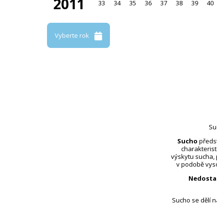
2011
33
34
35
36
37
38
39
40
Vyberte rok
Su
Sucho
předst
charakterist
výskytu sucha,
v podobě vyso
Nedosta
Sucho se dělí 