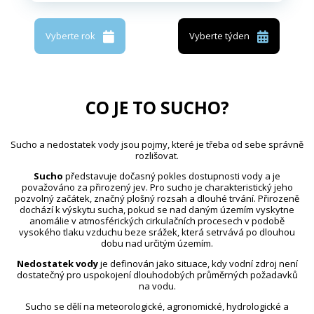
Vyberte rok
Vyberte týden
CO JE TO SUCHO?
Sucho a nedostatek vody jsou pojmy, které je třeba od sebe správně
rozlišovat.
Sucho
představuje dočasný pokles dostupnosti vody a je
považováno za přirozený jev. Pro sucho je charakteristický jeho
pozvolný začátek, značný plošný rozsah a dlouhé trvání. Přirozeně
dochází k výskytu sucha, pokud se nad daným územím vyskytne
anomálie v atmosférických cirkulačních procesech v podobě
vysokého tlaku vzduchu beze srážek, která setrvává po dlouhou
dobu nad určitým územím.
Nedostatek vody
je definován jako situace, kdy vodní zdroj není
dostatečný pro uspokojení dlouhodobých průměrných požadavků
na vodu.
Sucho se dělí na meteorologické, agronomické, hydrologické a