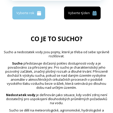
Vyberte rok
Vyberte týden
CO JE TO SUCHO?
Sucho a nedostatek vody jsou pojmy, které je třeba od sebe správně
rozlišovat.
Sucho
představuje dočasný pokles dostupnosti vody a je
považováno za přirozený jev. Pro sucho je charakteristický jeho
pozvolný začátek, značný plošný rozsah a dlouhé trvání. Přirozeně
dochází k výskytu sucha, pokud se nad daným územím vyskytne
anomálie v atmosférických cirkulačních procesech v podobě
vysokého tlaku vzduchu beze srážek, která setrvává po dlouhou
dobu nad určitým územím.
Nedostatek vody
je definován jako situace, kdy vodní zdroj není
dostatečný pro uspokojení dlouhodobých průměrných požadavků
na vodu.
Sucho se dělí na meteorologické, agronomické, hydrologické a