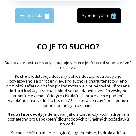
Vyberte rok
Vyberte týden
CO JE TO SUCHO?
Sucho a nedostatek vody jsou pojmy, které je třeba od sebe správně
rozlišovat.
Sucho
představuje dočasný pokles dostupnosti vody a je
považováno za přirozený jev. Pro sucho je charakteristický jeho
pozvolný začátek, značný plošný rozsah a dlouhé trvání. Přirozeně
dochází k výskytu sucha, pokud se nad daným územím vyskytne
anomálie v atmosférických cirkulačních procesech v podobě
vysokého tlaku vzduchu beze srážek, která setrvává po dlouhou
dobu nad určitým územím.
Nedostatek vody
je definován jako situace, kdy vodní zdroj není
dostatečný pro uspokojení dlouhodobých průměrných požadavků
na vodu.
Sucho se dělí na meteorologické, agronomické, hydrologické a