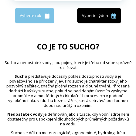
Vyberte rok
Vyberte týden
CO JE TO SUCHO?
Sucho a nedostatek vody jsou pojmy, které je třeba od sebe správně
rozlišovat.
Sucho
představuje dočasný pokles dostupnosti vody a je
považováno za přirozený jev. Pro sucho je charakteristický jeho
pozvolný začátek, značný plošný rozsah a dlouhé trvání. Přirozeně
dochází k výskytu sucha, pokud se nad daným územím vyskytne
anomálie v atmosférických cirkulačních procesech v podobě
vysokého tlaku vzduchu beze srážek, která setrvává po dlouhou
dobu nad určitým územím.
Nedostatek vody
je definován jako situace, kdy vodní zdroj není
dostatečný pro uspokojení dlouhodobých průměrných požadavků
na vodu.
Sucho se dělí na meteorologické, agronomické, hydrologické a