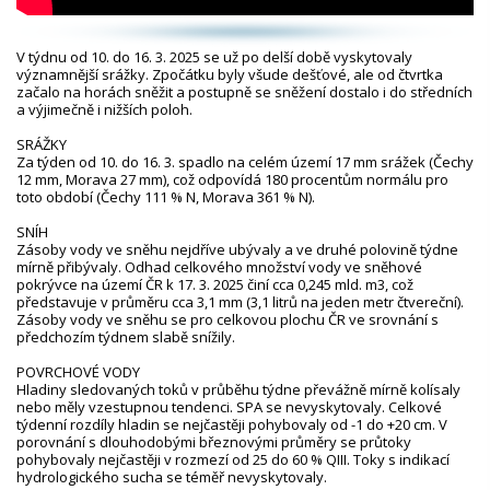
V týdnu od 10. do 16. 3. 2025 se už po delší době vyskytovaly
významnější srážky. Zpočátku byly všude dešťové, ale od čtvrtka
začalo na horách sněžit a postupně se sněžení dostalo i do středních
a výjimečně i nižších poloh.
SRÁŽKY
Za týden od 10. do 16. 3. spadlo na celém území 17 mm srážek (Čechy
12 mm, Morava 27 mm), což odpovídá 180 procentům normálu pro
toto období (Čechy 111 % N, Morava 361 % N).
SNÍH
Zásoby vody ve sněhu nejdříve ubývaly a ve druhé polovině týdne
mírně přibývaly. Odhad celkového množství vody ve sněhové
pokrývce na území ČR k 17. 3. 2025 činí cca 0,245 mld. m3, což
představuje v průměru cca 3,1 mm (3,1 litrů na jeden metr čtvereční).
Zásoby vody ve sněhu se pro celkovou plochu ČR ve srovnání s
předchozím týdnem slabě snížily.
POVRCHOVÉ VODY
Hladiny sledovaných toků v průběhu týdne převážně mírně kolísaly
nebo měly vzestupnou tendenci. SPA se nevyskytovaly. Celkové
týdenní rozdíly hladin se nejčastěji pohybovaly od -1 do +20 cm. V
porovnání s dlouhodobými březnovými průměry se průtoky
pohybovaly nejčastěji v rozmezí od 25 do 60 % QIII. Toky s indikací
hydrologického sucha se téměř nevyskytovaly.