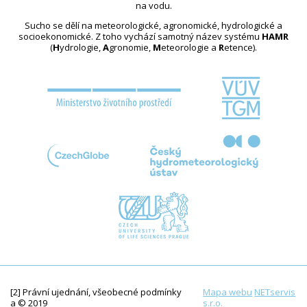
na vodu.
Sucho se dělí na meteorologické, agronomické, hydrologické a
socioekonomické. Z toho vychází samotný název systému
HAMR
(
H
ydrologie,
A
gronomie,
M
eteorologie a
R
etence).
[2] Právní ujednání, všeobecné podmínky
Mapa webu
NETservis
a © 2019
s.r.o.