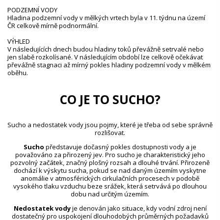
PODZEMNÍ VODY
Hladina podzemní vody v mělkých vrtech byla v 11. týdnu na území
ČR celkově mírně podnormální.
VÝHLED
V následujících dnech budou hladiny toků převážně setrvalé nebo
jen slabě rozkolísané. V následujícím období lze celkově očekávat
převážně stagnaci až mírný pokles hladiny podzemní vody v mělkém
oběhu.
CO JE TO SUCHO?
Sucho a nedostatek vody jsou pojmy, které je třeba od sebe správně
rozlišovat.
Sucho
představuje dočasný pokles dostupnosti vody a je
považováno za přirozený jev. Pro sucho je charakteristický jeho
pozvolný začátek, značný plošný rozsah a dlouhé trvání. Přirozeně
dochází k výskytu sucha, pokud se nad daným územím vyskytne
anomálie v atmosférických cirkulačních procesech v podobě
vysokého tlaku vzduchu beze srážek, která setrvává po dlouhou
dobu nad určitým územím.
Nedostatek vody
je definován jako situace, kdy vodní zdroj není
dostatečný pro uspokojení dlouhodobých průměrných požadavků