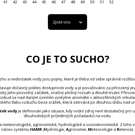
41
42
43
44
45
46
47
48
49
50
51
52
Zjistit více
CO JE TO SUCHO?
cho a nedostatek vody jsou pojmy, které je třeba od sebe správně rozlišov
avuje dočasný pokles dostupnosti vody a je považováno za přirozený jev
ický jeho pozvolný začátek, značný plošný rozsah a dlouhé trvání. Přiroz
 pokud se nad daným územím vyskytne anomálie v atmosférických cirkula
kého tlaku vzduchu beze srážek, která setrvává po dlouhou dobu nad u
tek vody
je definován jako situace, kdy vodní zdroj není dostatečný pro 
dlouhodobých průměrných požadavků na vodu.
na meteorologické, agronomické, hydrologické a socioekonomické. Z toho 
název systému
HAMR
(
H
ydrologie,
A
gronomie,
M
eteorologie a
R
etence).