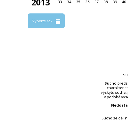
2013
33
34
35
36
37
38
39
40
Vyberte rok
Su
Sucho
předst
charakterist
výskytu sucha,
v podobě vyso
Nedosta
Sucho se dělí 