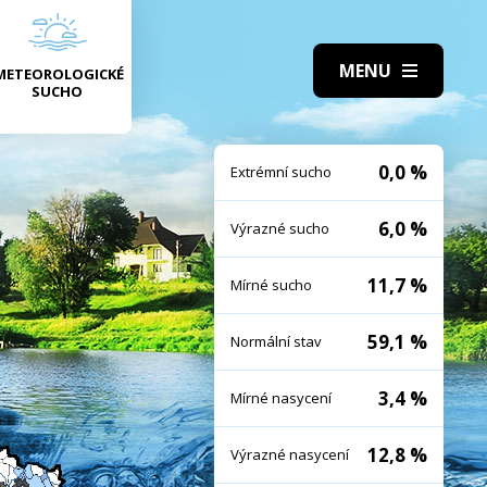
METEOROLOGICKÉ
SUCHO
0,0 %
Extrémní sucho
6,0 %
Výrazné sucho
11,7 %
Mírné sucho
59,1 %
Normální stav
3,4 %
Mírné nasycení
12,8 %
Výrazné nasycení