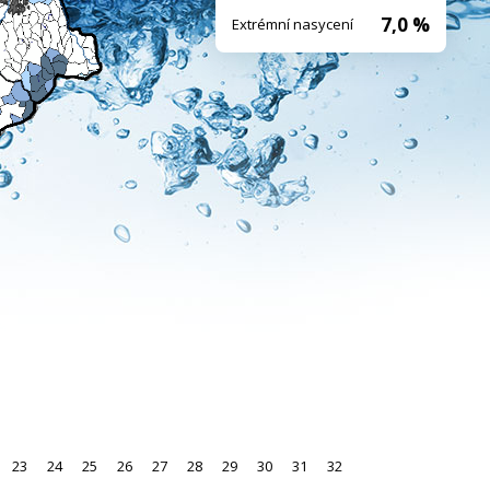
7,0 %
Extrémní nasycení
23
24
25
26
27
28
29
30
31
32