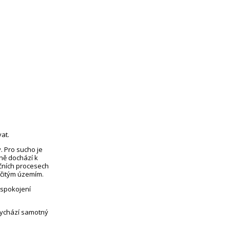
at.
. Pro sucho je
eně dochází k
čních procesech
rčitým územím.
uspokojení
vychází samotný