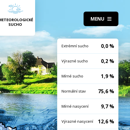
METEOROLOGICKÉ
SUCHO
0,0 %
Extrémní sucho
0,2 %
Výrazné sucho
1,9 %
Mírné sucho
75,6 %
Normální stav
9,7 %
Mírné nasycení
12,6 %
Výrazné nasycení