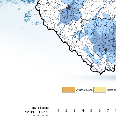
46. TÝDEN
1
2
3
4
5
6
7
12. 11. – 18. 11.