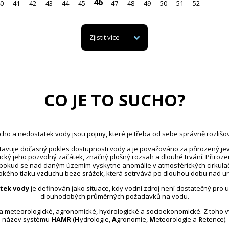
46
0
41
42
43
44
45
47
48
49
50
51
52
Zjistit více
CO JE TO SUCHO?
cho a nedostatek vody jsou pojmy, které je třeba od sebe správně rozlišov
avuje dočasný pokles dostupnosti vody a je považováno za přirozený jev
ický jeho pozvolný začátek, značný plošný rozsah a dlouhé trvání. Přiroz
 pokud se nad daným územím vyskytne anomálie v atmosférických cirkula
kého tlaku vzduchu beze srážek, která setrvává po dlouhou dobu nad u
tek vody
je definován jako situace, kdy vodní zdroj není dostatečný pro 
dlouhodobých průměrných požadavků na vodu.
na meteorologické, agronomické, hydrologické a socioekonomické. Z toho 
název systému
HAMR
(
H
ydrologie,
A
gronomie,
M
eteorologie a
R
etence).