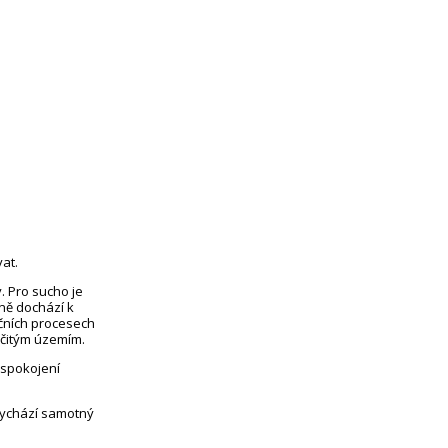
at.
. Pro sucho je
eně dochází k
čních procesech
rčitým územím.
uspokojení
vychází samotný