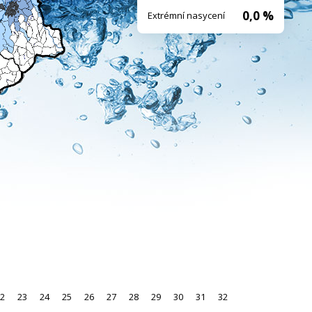
0,0 %
Extrémní nasycení
2
23
24
25
26
27
28
29
30
31
32