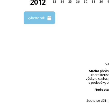
2012
33
34
35
36
37
38
39
4
Vyberte rok
Su
Sucho
předst
charakterist
výskytu sucha,
v podobě vyso
Nedosta
Sucho se dělí 