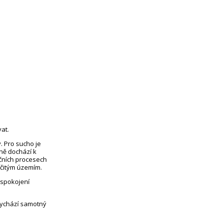
at.
. Pro sucho je
eně dochází k
čních procesech
rčitým územím.
uspokojení
vychází samotný