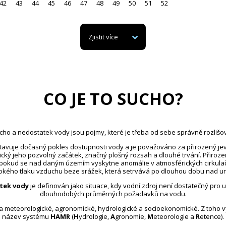
42
43
44
45
46
47
48
49
50
51
52
Zjistit více
CO JE TO SUCHO?
cho a nedostatek vody jsou pojmy, které je třeba od sebe správně rozlišov
avuje dočasný pokles dostupnosti vody a je považováno za přirozený jev
ický jeho pozvolný začátek, značný plošný rozsah a dlouhé trvání. Přiroz
 pokud se nad daným územím vyskytne anomálie v atmosférických cirkula
kého tlaku vzduchu beze srážek, která setrvává po dlouhou dobu nad u
tek vody
je definován jako situace, kdy vodní zdroj není dostatečný pro 
dlouhodobých průměrných požadavků na vodu.
na meteorologické, agronomické, hydrologické a socioekonomické. Z toho 
název systému
HAMR
(
H
ydrologie,
A
gronomie,
M
eteorologie a
R
etence).