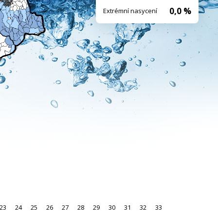
0,0 %
Extrémní nasycení
23
24
25
26
27
28
29
30
31
32
33