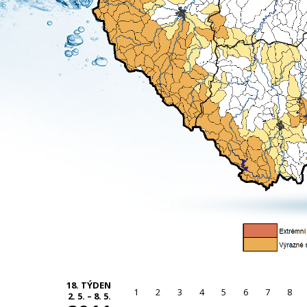
18. TÝDEN
1
2
3
4
5
6
7
8
2. 5. – 8. 5.