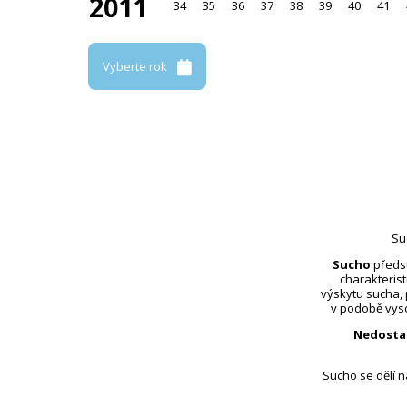
2011
34
35
36
37
38
39
40
41
Vyberte rok
Su
Sucho
předst
charakterist
výskytu sucha,
v podobě vyso
Nedosta
Sucho se dělí 