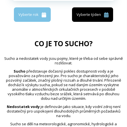
Vyberte rok
Vyberte týden
CO JE TO SUCHO?
Sucho a nedostatek vody jsou pojmy, které je třeba od sebe správně
rozlišovat.
Sucho
představuje dočasný pokles dostupnosti vody a je
považováno za přirozený jev. Pro sucho je charakteristický jeho
pozvolný začátek, značný plošný rozsah a dlouhé trvání. Přirozeně
dochází k výskytu sucha, pokud se nad daným územím vyskytne
anomálie v atmosférických cirkulačních procesech v podobě
vysokého tlaku vzduchu beze srážek, která setrvává po dlouhou
dobu nad určitým územím.
Nedostatek vody
je definován jako situace, kdy vodní zdroj není
dostatečný pro uspokojení dlouhodobých průměrných požadavků
na vodu.
Sucho se dělí na meteorologické, agronomické, hydrologické a