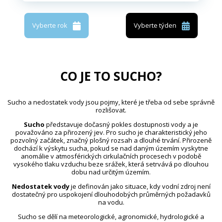
Vyberte rok
Vyberte týden
CO JE TO SUCHO?
Sucho a nedostatek vody jsou pojmy, které je třeba od sebe správně
rozlišovat.
Sucho
představuje dočasný pokles dostupnosti vody a je
považováno za přirozený jev. Pro sucho je charakteristický jeho
pozvolný začátek, značný plošný rozsah a dlouhé trvání. Přirozeně
dochází k výskytu sucha, pokud se nad daným územím vyskytne
anomálie v atmosférických cirkulačních procesech v podobě
vysokého tlaku vzduchu beze srážek, která setrvává po dlouhou
dobu nad určitým územím.
Nedostatek vody
je definován jako situace, kdy vodní zdroj není
dostatečný pro uspokojení dlouhodobých průměrných požadavků
na vodu.
Sucho se dělí na meteorologické, agronomické, hydrologické a