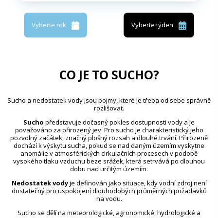
Vyberte rok
Vyberte týden
CO JE TO SUCHO?
Sucho a nedostatek vody jsou pojmy, které je třeba od sebe správně
rozlišovat.
Sucho
představuje dočasný pokles dostupnosti vody a je
považováno za přirozený jev. Pro sucho je charakteristický jeho
pozvolný začátek, značný plošný rozsah a dlouhé trvání. Přirozeně
dochází k výskytu sucha, pokud se nad daným územím vyskytne
anomálie v atmosférických cirkulačních procesech v podobě
vysokého tlaku vzduchu beze srážek, která setrvává po dlouhou
dobu nad určitým územím.
Nedostatek vody
je definován jako situace, kdy vodní zdroj není
dostatečný pro uspokojení dlouhodobých průměrných požadavků
na vodu.
Sucho se dělí na meteorologické, agronomické, hydrologické a