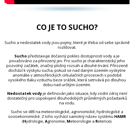
CO JE TO SUCHO?
Sucho a nedostatek vody jsou pojmy, které je třeba od sebe správně
rozlišovat.
Sucho
představuje dočasný pokles dostupnosti vody a je
považováno za přirozený jev. Pro sucho je charakteristický jeho
pozvolný začátek, značný plošný rozsah a dlouhé trvání. Přirozeně
dochází k výskytu sucha, pokud se nad daným územím vyskytne
anomálie v atmosférických cirkulačních procesech v podobě
vysokého tlaku vzduchu beze srážek, která setrvává po dlouhou
dobu nad určitým územím.
Nedostatek vody
je definován jako situace, kdy vodní zdroj není
dostatečný pro uspokojení dlouhodobých průměrných požadavků
na vodu.
Sucho se dělí na meteorologické, agronomické, hydrologické a
socioekonomické. Z toho vychází samotný název systému
HAMR
(
H
ydrologie,
A
gronomie,
M
eteorologie a
R
etence).