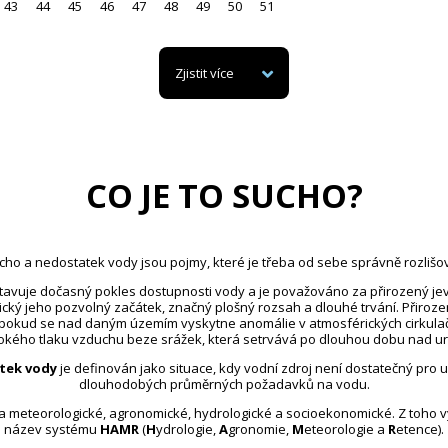
43
44
45
46
47
48
49
50
51
Zjistit více
CO JE TO SUCHO?
cho a nedostatek vody jsou pojmy, které je třeba od sebe správně rozlišov
avuje dočasný pokles dostupnosti vody a je považováno za přirozený jev
ický jeho pozvolný začátek, značný plošný rozsah a dlouhé trvání. Přiroz
 pokud se nad daným územím vyskytne anomálie v atmosférických cirkula
kého tlaku vzduchu beze srážek, která setrvává po dlouhou dobu nad u
tek vody
je definován jako situace, kdy vodní zdroj není dostatečný pro 
dlouhodobých průměrných požadavků na vodu.
na meteorologické, agronomické, hydrologické a socioekonomické. Z toho 
název systému
HAMR
(
H
ydrologie,
A
gronomie,
M
eteorologie a
R
etence).