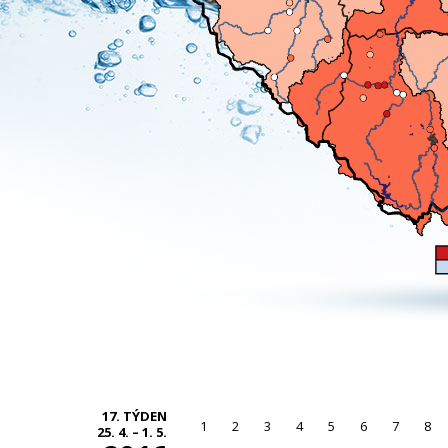
17. TÝDEN
1
2
3
4
5
6
7
8
25. 4. – 1. 5.