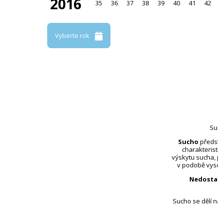
2016
35
36
37
38
39
40
41
42
Vyberte rok
Su
Sucho
předst
charakterist
výskytu sucha,
v podobě vyso
Nedosta
Sucho se dělí 