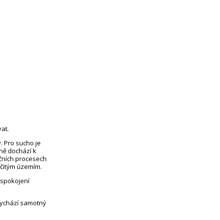
at.
. Pro sucho je
eně dochází k
čních procesech
rčitým územím.
uspokojení
vychází samotný