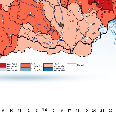
14
9
10
11
12
13
15
16
17
18
19
20
21
22