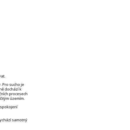
at.
. Pro sucho je
eně dochází k
čních procesech
rčitým územím.
uspokojení
vychází samotný