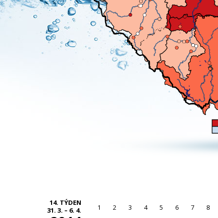
14. TÝDEN
1
2
3
4
5
6
7
8
31. 3. – 6. 4.