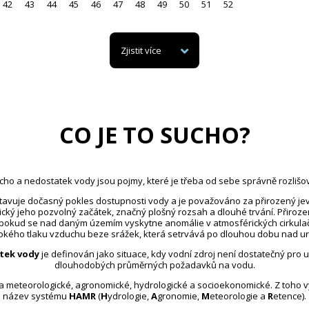
42
43
44
45
46
47
48
49
50
51
52
Zjistit více
CO JE TO SUCHO?
cho a nedostatek vody jsou pojmy, které je třeba od sebe správně rozlišov
avuje dočasný pokles dostupnosti vody a je považováno za přirozený jev
ický jeho pozvolný začátek, značný plošný rozsah a dlouhé trvání. Přiroz
 pokud se nad daným územím vyskytne anomálie v atmosférických cirkula
kého tlaku vzduchu beze srážek, která setrvává po dlouhou dobu nad u
tek vody
je definován jako situace, kdy vodní zdroj není dostatečný pro 
dlouhodobých průměrných požadavků na vodu.
na meteorologické, agronomické, hydrologické a socioekonomické. Z toho 
název systému
HAMR
(
H
ydrologie,
A
gronomie,
M
eteorologie a
R
etence).