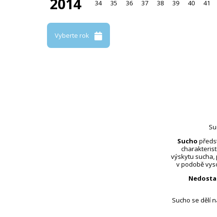
2014
34
35
36
37
38
39
40
41
Vyberte rok
Su
Sucho
předst
charakterist
výskytu sucha,
v podobě vyso
Nedosta
Sucho se dělí 