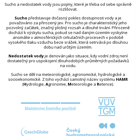
Sucho a nedostatek vody jsou pojmy, které je třeba od sebe správně
rozlišovat.
Sucho
představuje dočasný pokles dostupnosti vody a je
považováno za přirozený jev. Pro sucho je charakteristický jeho
pozvolný začátek, značný plošný rozsah a dlouhé trvání. Přirozeně
dochází k výskytu sucha, pokud se nad daným územím vyskytne
anomálie v atmosférických cirkulačních procesech v podobě
vysokého tlaku vzduchu beze srážek, která setrvává po dlouhou
dobu nad určitým územím.
Nedostatek vody
je definován jako situace, kdy vodní zdroj není
dostatečný pro uspokojení dlouhodobých průměrných požadavků
na vodu.
Sucho se dělí na meteorologické, agronomické, hydrologické a
socioekonomické. Z toho vychází samotný název systému
HAMR
(
H
ydrologie,
A
gronomie,
M
eteorologie a
R
etence).