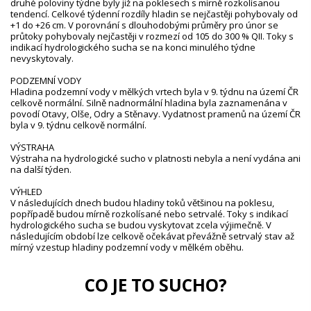
druhé poloviny týdne byly již na poklesech s mírně rozkolísanou
tendencí. Celkové týdenní rozdíly hladin se nejčastěji pohybovaly od
+1 do +26 cm. V porovnání s dlouhodobými průměry pro únor se
průtoky pohybovaly nejčastěji v rozmezí od 105 do 300 % QII. Toky s
indikací hydrologického sucha se na konci minulého týdne
nevyskytovaly.
PODZEMNÍ VODY
Hladina podzemní vody v mělkých vrtech byla v 9. týdnu na území ČR
celkově normální. Silně nadnormální hladina byla zaznamenána v
povodí Otavy, Olše, Odry a Stěnavy. Vydatnost pramenů na území ČR
byla v 9. týdnu celkově normální.
VÝSTRAHA
Výstraha na hydrologické sucho v platnosti nebyla a není vydána ani
na další týden.
VÝHLED
V následujících dnech budou hladiny toků většinou na poklesu,
popřípadě budou mírně rozkolísané nebo setrvalé. Toky s indikací
hydrologického sucha se budou vyskytovat zcela výjimečně. V
následujícím období lze celkově očekávat převážně setrvalý stav až
mírný vzestup hladiny podzemní vody v mělkém oběhu.
CO JE TO SUCHO?