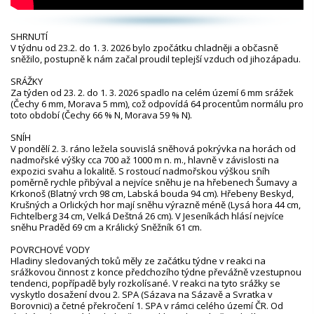
SHRNUTÍ
V týdnu od 23.2. do 1. 3. 2026 bylo zpočátku chladněji a občasně
sněžilo, postupně k nám začal proudil teplejší vzduch od jihozápadu.
SRÁŽKY
Za týden od 23. 2. do 1. 3. 2026 spadlo na celém území 6 mm srážek
(Čechy 6 mm, Morava 5 mm), což odpovídá 64 procentům normálu pro
toto období (Čechy 66 % N, Morava 59 % N).
SNÍH
V pondělí 2. 3. ráno ležela souvislá sněhová pokrývka na horách od
nadmořské výšky cca 700 až 1000 m n. m., hlavně v závislosti na
expozici svahu a lokalitě. S rostoucí nadmořskou výškou sníh
poměrně rychle přibýval a nejvíce sněhu je na hřebenech Šumavy a
Krkonoš (Blatný vrch 98 cm, Labská bouda 94 cm). Hřebeny Beskyd,
Krušných a Orlických hor mají sněhu výrazně méně (Lysá hora 44 cm,
Fichtelberg 34 cm, Velká Deštná 26 cm). V Jeseníkách hlásí nejvíce
sněhu Praděd 69 cm a Králický Sněžník 61 cm.
POVRCHOVÉ VODY
Hladiny sledovaných toků měly ze začátku týdne v reakci na
srážkovou činnost z konce předchozího týdne převážně vzestupnou
tendenci, popřípadě byly rozkolísané. V reakci na tyto srážky se
vyskytlo dosažení dvou 2. SPA (Sázava na Sázavě a Svratka v
Borovnici) a četné překročení 1. SPA v rámci celého území ČR. Od