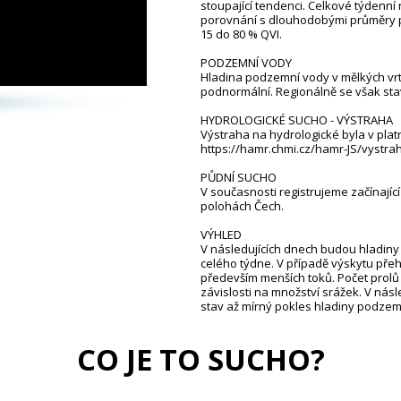
stoupající tendenci. Celkové týdenní 
porovnání s dlouhodobými průměry p
15 do 80 % QVI.
PODZEMNÍ VODY
Hladina podzemní vody v mělkých vr
podnormální. Regionálně se však stav 
HYDROLOGICKÉ SUCHO - VÝSTRAHA
Výstraha na hydrologické byla v plat
https://hamr.chmi.cz/hamr-JS/vystrah
PŮDNÍ SUCHO
V současnosti registrujeme začínajíc
polohách Čech.
VÝHLED
V následujících dnech budou hladiny 
celého týdne. V případě výskytu pře
především menších toků. Počet profil
závislosti na množství srážek. V nás
stav až mírný pokles hladiny podze
CO JE TO SUCHO?