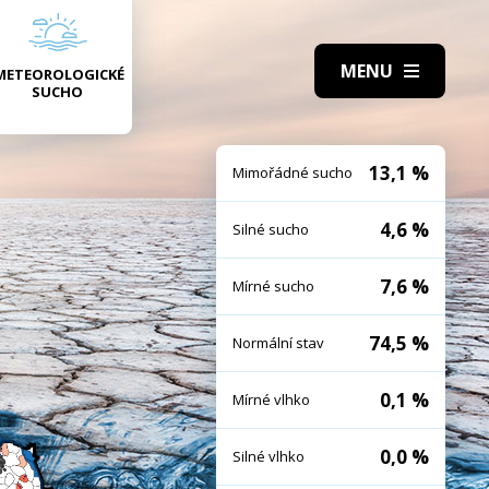
METEOROLOGICKÉ
SUCHO
13,1 %
Mimořádné sucho
4,6 %
Silné sucho
7,6 %
Mírné sucho
74,5 %
Normální stav
0,1 %
Mírné vlhko
0,0 %
Silné vlhko