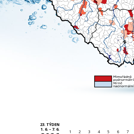
23. TÝDEN
1. 6. – 7. 6.
1
2
3
4
5
6
7