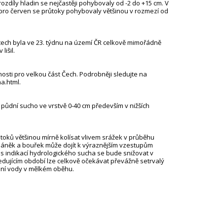
rozdíly hladin se nejčastěji pohybovaly od -2 do +15 cm. V
ro červen se průtoky pohybovaly většinou v rozmezí od
tech byla ve 23. týdnu na území ČR celkově mimořádně
lišil.
nosti pro velkou část Čech. Podrobněji sledujte na
a.html.
í půdní sucho ve vrstvě 0-40 cm především v nižších
toků většinou mírně kolísat vlivem srážek v průběhu
háněk a bouřek může dojít k výraznějším vzestupům
ů s indikací hydrologického sucha se bude snižovat v
ledujícím období lze celkově očekávat převážně setrvalý
mní vody v mělkém oběhu.