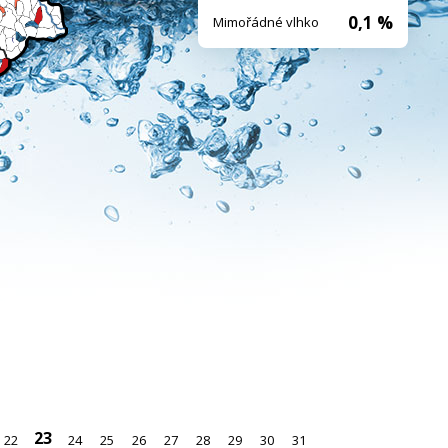
0,1 %
Mimořádné vlhko
23
22
24
25
26
27
28
29
30
31