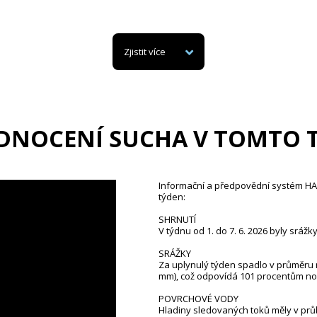
Zjistit více
DNOCENÍ SUCHA V TOMTO 
Informační a předpovědní systém HAMR
týden:
SHRNUTÍ
V týdnu od 1. do 7. 6. 2026 byly sráž
SRÁŽKY
Za uplynulý týden spadlo v průměru
mm), což odpovídá 101 procentům nor
POVRCHOVÉ VODY
Hladiny sledovaných toků měly v pr