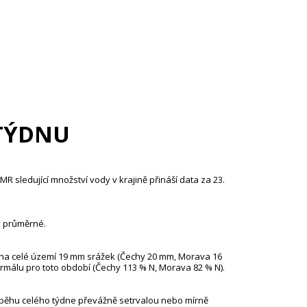
TÝDNU
 sledující množství vody v krajině přináší data za 23.
ky průměrné.
 na celé území 19 mm srážek (Čechy 20 mm, Morava 16
málu pro toto období (Čechy 113 % N, Morava 82 % N).
ůběhu celého týdne převážně setrvalou nebo mírně