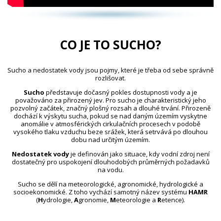
CO JE TO SUCHO?
Sucho a nedostatek vody jsou pojmy, které je třeba od sebe správně
rozlišovat.
Sucho
představuje dočasný pokles dostupnosti vody a je
považováno za přirozený jev. Pro sucho je charakteristický jeho
pozvolný začátek, značný plošný rozsah a dlouhé trvání. Přirozeně
dochází k výskytu sucha, pokud se nad daným územím vyskytne
anomálie v atmosférických cirkulačních procesech v podobě
vysokého tlaku vzduchu beze srážek, která setrvává po dlouhou
dobu nad určitým územím.
Nedostatek vody
je definován jako situace, kdy vodní zdroj není
dostatečný pro uspokojení dlouhodobých průměrných požadavků
na vodu.
Sucho se dělí na meteorologické, agronomické, hydrologické a
socioekonomické. Z toho vychází samotný název systému
HAMR
(
H
ydrologie,
A
gronomie,
M
eteorologie a
R
etence).