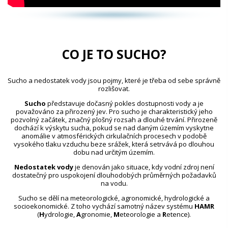
CO JE TO SUCHO?
Sucho a nedostatek vody jsou pojmy, které je třeba od sebe správně
rozlišovat.
Sucho
představuje dočasný pokles dostupnosti vody a je
považováno za přirozený jev. Pro sucho je charakteristický jeho
pozvolný začátek, značný plošný rozsah a dlouhé trvání. Přirozeně
dochází k výskytu sucha, pokud se nad daným územím vyskytne
anomálie v atmosférických cirkulačních procesech v podobě
vysokého tlaku vzduchu beze srážek, která setrvává po dlouhou
dobu nad určitým územím.
Nedostatek vody
je definován jako situace, kdy vodní zdroj není
dostatečný pro uspokojení dlouhodobých průměrných požadavků
na vodu.
Sucho se dělí na meteorologické, agronomické, hydrologické a
socioekonomické. Z toho vychází samotný název systému
HAMR
(
H
ydrologie,
A
gronomie,
M
eteorologie a
R
etence).