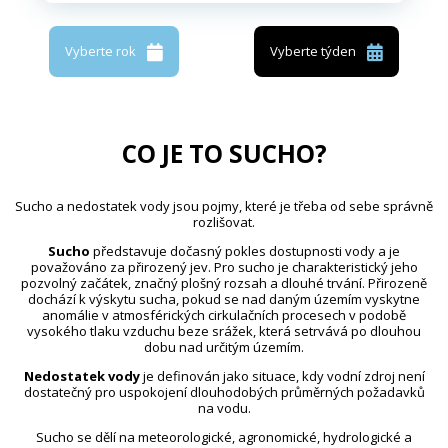
Vyberte rok
Vyberte týden
CO JE TO SUCHO?
Sucho a nedostatek vody jsou pojmy, které je třeba od sebe správně
rozlišovat.
Sucho
představuje dočasný pokles dostupnosti vody a je
považováno za přirozený jev. Pro sucho je charakteristický jeho
pozvolný začátek, značný plošný rozsah a dlouhé trvání. Přirozeně
dochází k výskytu sucha, pokud se nad daným územím vyskytne
anomálie v atmosférických cirkulačních procesech v podobě
vysokého tlaku vzduchu beze srážek, která setrvává po dlouhou
dobu nad určitým územím.
Nedostatek vody
je definován jako situace, kdy vodní zdroj není
dostatečný pro uspokojení dlouhodobých průměrných požadavků
na vodu.
Sucho se dělí na meteorologické, agronomické, hydrologické a