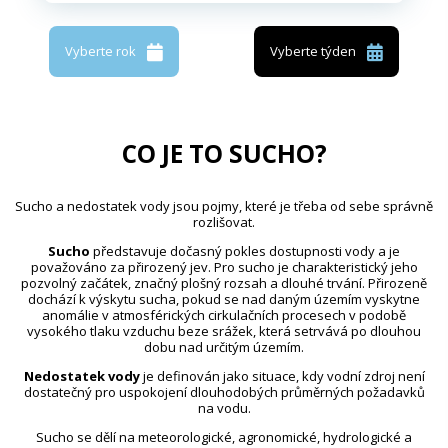
Vyberte rok
Vyberte týden
CO JE TO SUCHO?
Sucho a nedostatek vody jsou pojmy, které je třeba od sebe správně
rozlišovat.
Sucho
představuje dočasný pokles dostupnosti vody a je
považováno za přirozený jev. Pro sucho je charakteristický jeho
pozvolný začátek, značný plošný rozsah a dlouhé trvání. Přirozeně
dochází k výskytu sucha, pokud se nad daným územím vyskytne
anomálie v atmosférických cirkulačních procesech v podobě
vysokého tlaku vzduchu beze srážek, která setrvává po dlouhou
dobu nad určitým územím.
Nedostatek vody
je definován jako situace, kdy vodní zdroj není
dostatečný pro uspokojení dlouhodobých průměrných požadavků
na vodu.
Sucho se dělí na meteorologické, agronomické, hydrologické a