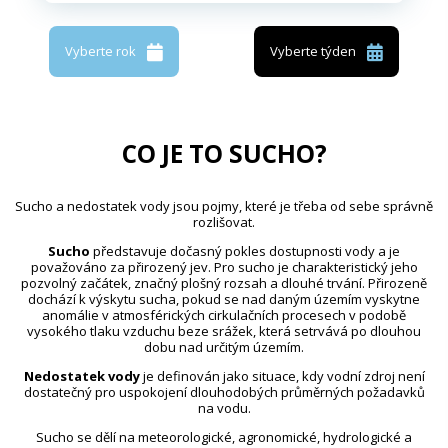
Vyberte rok
Vyberte týden
CO JE TO SUCHO?
Sucho a nedostatek vody jsou pojmy, které je třeba od sebe správně
rozlišovat.
Sucho
představuje dočasný pokles dostupnosti vody a je
považováno za přirozený jev. Pro sucho je charakteristický jeho
pozvolný začátek, značný plošný rozsah a dlouhé trvání. Přirozeně
dochází k výskytu sucha, pokud se nad daným územím vyskytne
anomálie v atmosférických cirkulačních procesech v podobě
vysokého tlaku vzduchu beze srážek, která setrvává po dlouhou
dobu nad určitým územím.
Nedostatek vody
je definován jako situace, kdy vodní zdroj není
dostatečný pro uspokojení dlouhodobých průměrných požadavků
na vodu.
Sucho se dělí na meteorologické, agronomické, hydrologické a