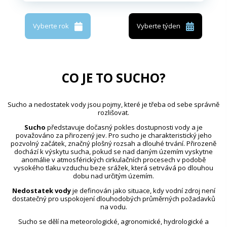
Vyberte rok
Vyberte týden
CO JE TO SUCHO?
Sucho a nedostatek vody jsou pojmy, které je třeba od sebe správně
rozlišovat.
Sucho
představuje dočasný pokles dostupnosti vody a je
považováno za přirozený jev. Pro sucho je charakteristický jeho
pozvolný začátek, značný plošný rozsah a dlouhé trvání. Přirozeně
dochází k výskytu sucha, pokud se nad daným územím vyskytne
anomálie v atmosférických cirkulačních procesech v podobě
vysokého tlaku vzduchu beze srážek, která setrvává po dlouhou
dobu nad určitým územím.
Nedostatek vody
je definován jako situace, kdy vodní zdroj není
dostatečný pro uspokojení dlouhodobých průměrných požadavků
na vodu.
Sucho se dělí na meteorologické, agronomické, hydrologické a