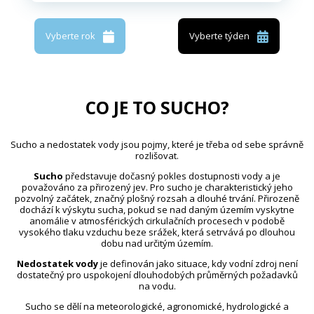
Vyberte rok
Vyberte týden
CO JE TO SUCHO?
Sucho a nedostatek vody jsou pojmy, které je třeba od sebe správně
rozlišovat.
Sucho
představuje dočasný pokles dostupnosti vody a je
považováno za přirozený jev. Pro sucho je charakteristický jeho
pozvolný začátek, značný plošný rozsah a dlouhé trvání. Přirozeně
dochází k výskytu sucha, pokud se nad daným územím vyskytne
anomálie v atmosférických cirkulačních procesech v podobě
vysokého tlaku vzduchu beze srážek, která setrvává po dlouhou
dobu nad určitým územím.
Nedostatek vody
je definován jako situace, kdy vodní zdroj není
dostatečný pro uspokojení dlouhodobých průměrných požadavků
na vodu.
Sucho se dělí na meteorologické, agronomické, hydrologické a