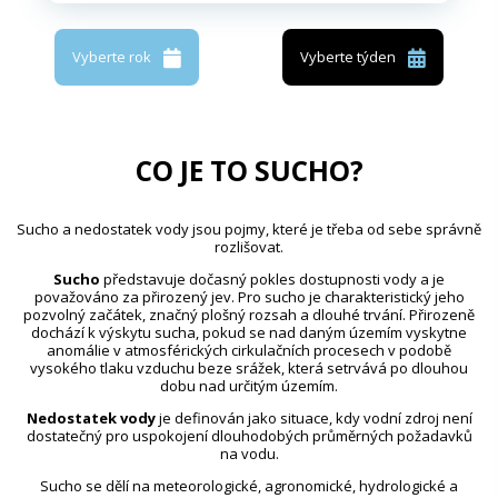
Vyberte rok
Vyberte týden
CO JE TO SUCHO?
Sucho a nedostatek vody jsou pojmy, které je třeba od sebe správně
rozlišovat.
Sucho
představuje dočasný pokles dostupnosti vody a je
považováno za přirozený jev. Pro sucho je charakteristický jeho
pozvolný začátek, značný plošný rozsah a dlouhé trvání. Přirozeně
dochází k výskytu sucha, pokud se nad daným územím vyskytne
anomálie v atmosférických cirkulačních procesech v podobě
vysokého tlaku vzduchu beze srážek, která setrvává po dlouhou
dobu nad určitým územím.
Nedostatek vody
je definován jako situace, kdy vodní zdroj není
dostatečný pro uspokojení dlouhodobých průměrných požadavků
na vodu.
Sucho se dělí na meteorologické, agronomické, hydrologické a