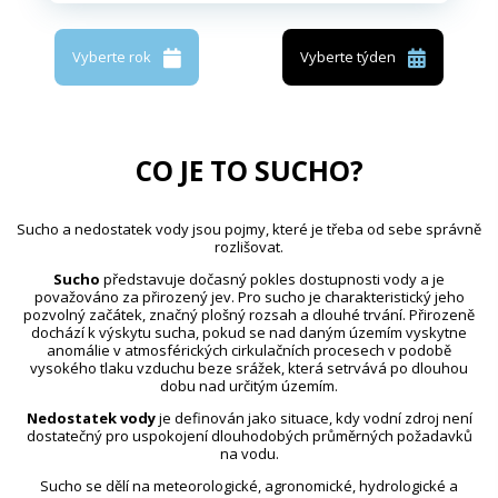
Vyberte rok
Vyberte týden
CO JE TO SUCHO?
Sucho a nedostatek vody jsou pojmy, které je třeba od sebe správně
rozlišovat.
Sucho
představuje dočasný pokles dostupnosti vody a je
považováno za přirozený jev. Pro sucho je charakteristický jeho
pozvolný začátek, značný plošný rozsah a dlouhé trvání. Přirozeně
dochází k výskytu sucha, pokud se nad daným územím vyskytne
anomálie v atmosférických cirkulačních procesech v podobě
vysokého tlaku vzduchu beze srážek, která setrvává po dlouhou
dobu nad určitým územím.
Nedostatek vody
je definován jako situace, kdy vodní zdroj není
dostatečný pro uspokojení dlouhodobých průměrných požadavků
na vodu.
Sucho se dělí na meteorologické, agronomické, hydrologické a