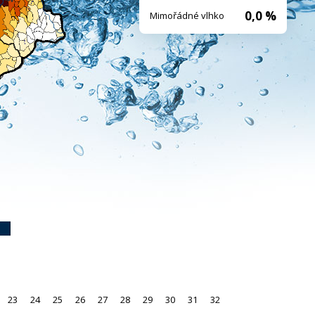
0,0 %
Mimořádné vlhko
23
24
25
26
27
28
29
30
31
32