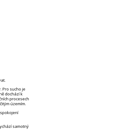
at.
. Pro sucho je
eně dochází k
čních procesech
rčitým územím.
uspokojení
vychází samotný