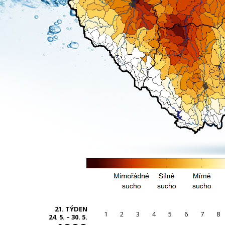
21. TÝDEN
1
2
3
4
5
6
7
8
24. 5. – 30. 5.