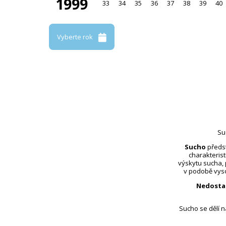
1999
33
34
35
36
37
38
39
40
Vyberte rok
Su
Sucho
předst
charakterist
výskytu sucha,
v podobě vyso
Nedosta
Sucho se dělí 