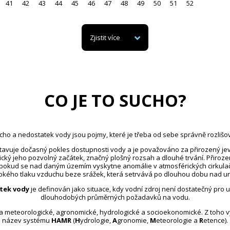
41
42
43
44
45
46
47
48
49
50
51
52
Zjistit více
CO JE TO SUCHO?
cho a nedostatek vody jsou pojmy, které je třeba od sebe správně rozlišov
avuje dočasný pokles dostupnosti vody a je považováno za přirozený jev
ický jeho pozvolný začátek, značný plošný rozsah a dlouhé trvání. Přiroz
 pokud se nad daným územím vyskytne anomálie v atmosférických cirkula
kého tlaku vzduchu beze srážek, která setrvává po dlouhou dobu nad u
tek vody
je definován jako situace, kdy vodní zdroj není dostatečný pro 
dlouhodobých průměrných požadavků na vodu.
na meteorologické, agronomické, hydrologické a socioekonomické. Z toho 
název systému
HAMR
(
H
ydrologie,
A
gronomie,
M
eteorologie a
R
etence).