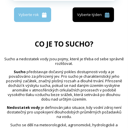
Vyberte rok
Vyberte týden
CO JE TO SUCHO?
Sucho a nedostatek vody jsou pojmy, které je třeba od sebe správně
rozlišovat.
Sucho
představuje dočasný pokles dostupnosti vody a je
považováno za přirozený jev. Pro sucho je charakteristický jeho
pozvolný začátek, značný plošný rozsah a dlouhé trvání. Přirozeně
dochází k výskytu sucha, pokud se nad daným územím vyskytne
anomálie v atmosférických cirkulačních procesech v podobě
vysokého tlaku vzduchu beze srážek, která setrvává po dlouhou
dobu nad určitým územím.
Nedostatek vody
je definován jako situace, kdy vodní zdroj není
dostatečný pro uspokojení dlouhodobých průměrných požadavků
na vodu.
Sucho se dělí na meteorologické, agronomické, hydrologické a