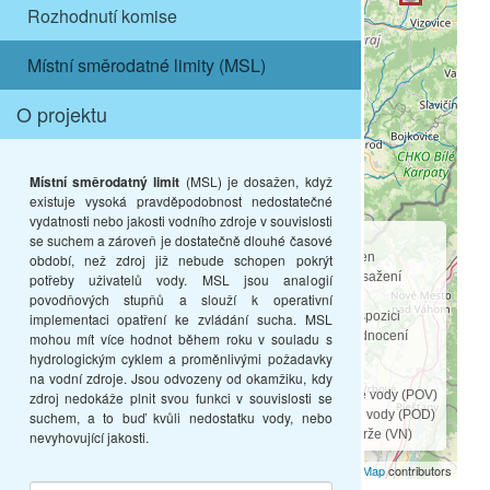
Rozhodnutí komise
Místní směrodatné limity (MSL)
O projektu
Místní směrodatný limit
(MSL) je dosažen, když
existuje vysoká pravděpodobnost nedostatečné
vydatnosti nebo jakosti vodního zdroje v souvislosti
Stav MSL:
se suchem a zároveň je dostatečně dlouhé časové
nedosažen
období, než zdroj již nebude schopen pokrýt
blízké dosažení
potřeby uživatelů vody. MSL jsou analogií
dosažen
povodňových stupňů a slouží k operativní
není k dispozici
implementaci opatření ke zvládání sucha. MSL
mimo hodnocení
mohou mít více hodnot během roku v souladu s
hydrologickým cyklem a proměnlivými požadavky
Druh odběru:
na vodní zdroje. Jsou odvozeny od okamžiku, kdy
Povrchové vody (POV)
zdroj nedokáže plnit svou funkci v souvislosti se
Podzemní vody (POD)
suchem, a to buď kvůli nedostatku vody, nebo
Vodní nádrže (VN)
nevyhovující jakosti.
Leaflet
| ©
OpenStreetMap
contributors