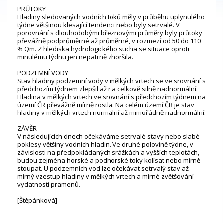
PRŮTOKY
Hladiny sledovaných vodních toků měly v průběhu uplynulého
týdne většinou klesající tendenci nebo byly setrvalé. V
porovnání s dlouhodobými březnovými průměry byly průtoky
převážně podprůměrné až průměrné, v rozmezí od 50 do 110
% Qm. Z hlediska hydrologického sucha se situace oproti
minulému týdnu jen nepatrně zhoršila.
PODZEMNÍ VODY
Stav hladiny podzemní vody v mělkých vrtech se ve srovnání s
předchozím týdnem zlepšil až na celkově silně nadnormální.
Hladina v mělkých vrtech ve srovnání s předchozím týdnem na
území ČR převážně mírně rostla. Na celém území ČR je stav
hladiny v mělkých vrtech normální až mimořádně nadnormální.
ZÁVĚR
V následujících dnech očekáváme setrvalé stavy nebo slabé
poklesy většiny vodních hladin. Ve druhé polovině týdne, v
závislosti na předpokládaných srážkách a vyšších teplotách,
budou zejména horské a podhorské toky kolísat nebo mírně
stoupat. U podzemních vod lze očekávat setrvalý stav až
mírný vzestup hladiny v mělkých vrtech a mírné zvětšování
vydatnosti pramenů.
[Štěpánková]