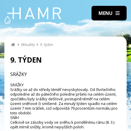
Aktuality
9. týden
9. TÝDEN
SRÁŽKY
SRÁŽKY
Srážky se až do středy téměř nevyskytovaly. Od čtvrtečního
odpoledne až do pátečního poledne pršelo na celém území,
zpočátku byly srážky dešťové, postupně téměř na celém
území sněhové či smíšené. Za minulý týden spadlo na celém
území 7 mm srážek, což odpovídá 79 procentům normálu pro
toto období.
SNÍH
Celkově se zásoby vody ve sněhu k pondělnímu ránu (8. 3.)
opět mírně snížily, kromě nejvyšších poloh.