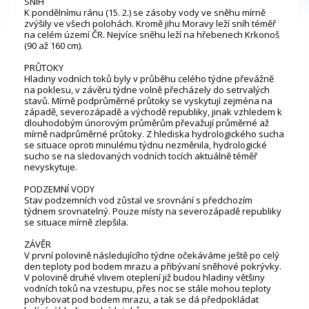
SNÍH
K pondělnímu ránu (15. 2.) se zásoby vody ve sněhu mírně
zvýšily ve všech polohách. Kromě jihu Moravy leží sníh téměř
na celém území ČR. Nejvíce sněhu leží na hřebenech Krkonoš
(90 až 160 cm).
PRŮTOKY
Hladiny vodních toků byly v průběhu celého týdne převážně
na poklesu, v závěru týdne volně přecházely do setrvalých
stavů. Mírně podprůměrné průtoky se vyskytují zejména na
západě, severozápadě a východě republiky, jinak vzhledem k
dlouhodobým únorovým průměrům převažují průměrné až
mírně nadprůměrné průtoky. Z hlediska hydrologického sucha
se situace oproti minulému týdnu nezměnila, hydrologické
sucho se na sledovaných vodních tocích aktuálně téměř
nevyskytuje.
PODZEMNÍ VODY
Stav podzemních vod zůstal ve srovnání s předchozím
týdnem srovnatelný. Pouze místy na severozápadě republiky
se situace mírně zlepšila.
ZÁVĚR
V první polovině následujícího týdne očekáváme ještě po celý
den teploty pod bodem mrazu a přibývaní sněhové pokrývky.
V polovině druhé vlivem oteplení již budou hladiny většiny
vodních toků na vzestupu, přes noc se stále mohou teploty
pohybovat pod bodem mrazu, a tak se dá předpokládat