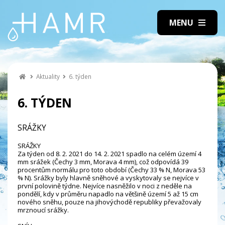
Aktuality
6. týden
6. TÝDEN
SRÁŽKY
SRÁŽKY
Za týden od 8. 2. 2021 do 14. 2. 2021 spadlo na celém území 4
mm srážek (Čechy 3 mm, Morava 4 mm), což odpovídá 39
procentům normálu pro toto období (Čechy 33 % N, Morava 53
% N). Srážky byly hlavně sněhové a vyskytovaly se nejvíce v
první polovině týdne. Nejvíce nasněžilo v noci z neděle na
pondělí, kdy v průměru napadlo na většině území 5 až 15 cm
nového sněhu, pouze na jihovýchodě republiky převažovaly
mrznoucí srážky.