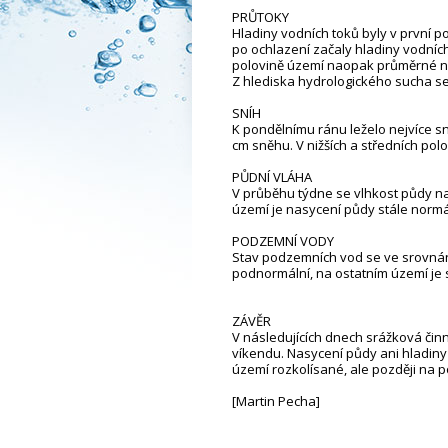
PRŮTOKY
Hladiny vodních toků byly v první 
po ochlazení začaly hladiny vodníc
polovině území naopak průměrné 
Z hlediska hydrologického sucha se 
SNÍH
K pondělnímu ránu leželo nejvíce sn
cm sněhu. V nižších a středních pol
PŮDNÍ VLÁHA
V průběhu týdne se vlhkost půdy na
území je nasycení půdy stále normá
PODZEMNÍ VODY
Stav podzemních vod se ve srovnán
podnormální, na ostatním území je 
ZÁVĚR
V následujících dnech srážková čin
víkendu. Nasycení půdy ani hladiny
území rozkolísané, ale později na p
[Martin Pecha]