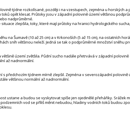
polovině týdne rozkolísané, později i na vzestupech, zejména u horských a
h toků opět klesat. Průtoky jsou v západní polovině území většinou podp
nebo nadprůměrné.
situace zlepšila, toky, které mají průtoky na hranici hydrologického sucha,
ěhu na Šumavě (10 až 25 cm) a v Krkonoších (5 až 15 cm), na ostatních hor
ohách sníh většinou neleží. Jedná se tak o podprůměrné množství sněhu pr
 většině území zvětšila. Půdní sucho nadále přetrvává v západní polovině
lní až nadnormální.
í s předchozím týdnem mírně zlepšil. Zejména v severozápadní polovině ú
stále většinou normální až nadnormální.
nost ustane a budou se vyskytovat spíše jen ojedinělé přeháňky. Srážek 
 podzemních vod se příliš měnit nebudou, hladiny vodních toků budou zp
oklesu.