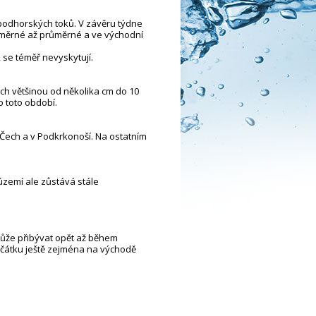
 podhorských toků. V závěru týdne
růměrné až průměrné a ve východní
 se téměř nevyskytují.
ách většinou od několika cm do 10
o toto období.
 Čech a v Podkrkonoší. Na ostatním
zemí ale zůstává stále
může přibývat opět až během
očátku ještě zejména na východě