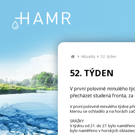
Aktuality
52. týden
52. TÝDEN
V první polovině minulého tý
přecházet studená fronta, za k
V první polovině minulého týdne př
kterou se ochladilo a na horách zača
SRÁŹKY
V týdnu od 21. do 27. bylo naměřen
bylo naměřeno v horských oblastech