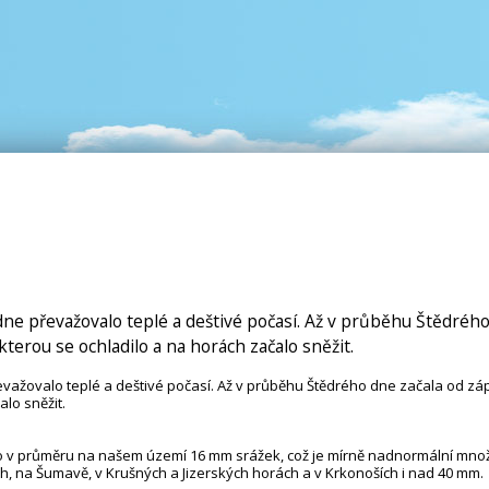
dne převažovalo teplé a deštivé počasí. Až v průběhu Štědréh
terou se ochladilo a na horách začalo sněžit.
evažovalo teplé a deštivé počasí. Až v průběhu Štědrého dne začala od z
lo sněžit.
o v průměru na našem území 16 mm srážek, což je mírně nadnormální množs
, na Šumavě, v Krušných a Jizerských horách a v Krkonoších i nad 40 mm.