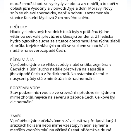
max. 5 mm/24 hod. se vyskytly v sobotu a v neděli, a to opět v
oblasti jižní Vysočiny a v povodí Dyje a dolní Moravy. Nový
sníh se objevil sporadicky, např. v sobotu zaznamenala
stanice Kostelní Myslová 2 cm nového sněhu.
PRŮTOKY
Hladiny sledovaných vodních toků byly v průběhu týdne
většinou setrvalé, převážně s klesající tendencí. Z hlediska
hydrologického sucha se situace oproti minulému týdnu slabě
zhoršila. Nejvíce hlásných profilů se suchem se nachází i
nadále na severozápadě Čech.
PŮDNÍ VLÁHA
V průběhu týdne se vlhkost půdy slabě snížila, zejména v
Čechách. Půdní sucho nadále přetrvává na západě a
jihozápadě Čech a v Podkrkonoší. Na ostatním území je
nasycení půdy stále mírně až silně nadnormální.
PODZEMNÍ VODY
Stav podzemních vod se ve srovnání s předchozím týdnem
mírně zhoršil, nejvíce na severu a západě Čech. Celkově byl
ale normální.
ZÁVĚR
V průběhu týdne očekáváme v závislosti na předpovídaných
srážkách kolísání nebo mírné vzestupy hladin zejména
menších vodních toků na většině území, přičemž ve druhé