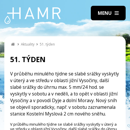
Aktuality
51. týden
51. TÝDEN
V průběhu minulého týdne se slabé srážky vyskytly
v úterý a ve středu v oblasti jižní Vysočiny, další
slabé srážky do úhrnu max. 5 mm/24 hod. se
vyskytly v sobotu a v neděli, a to opět v oblasti jižní
Vysočiny a v povodí Dyje a dolní Moravy. Nový sníh
se objevil sporadicky, např. v sobotu zaznamenala
stanice Kostelní Myslová 2 cm nového sněhu.
V průběhu minulého týdne se slabé srážky vyskytly v úterý a
ve středu v oblasti jižní Vysočiny, další slabé srážky do úhrnu