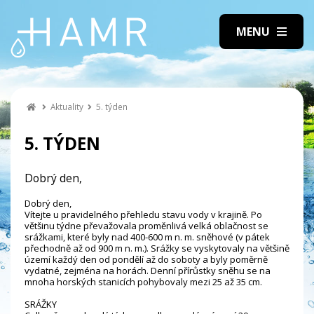
Aktuality
5. týden
5. TÝDEN
Dobrý den,
Dobrý den,
Vítejte u pravidelného přehledu stavu vody v krajině. Po
většinu týdne převažovala proměnlivá velká oblačnost se
srážkami, které byly nad 400-600 m n. m. sněhové (v pátek
přechodně až od 900 m n. m.). Srážky se vyskytovaly na většině
území každý den od pondělí až do soboty a byly poměrně
vydatné, zejména na horách. Denní přírůstky sněhu se na
mnoha horských stanicích pohybovaly mezi 25 až 35 cm.
SRÁŽKY