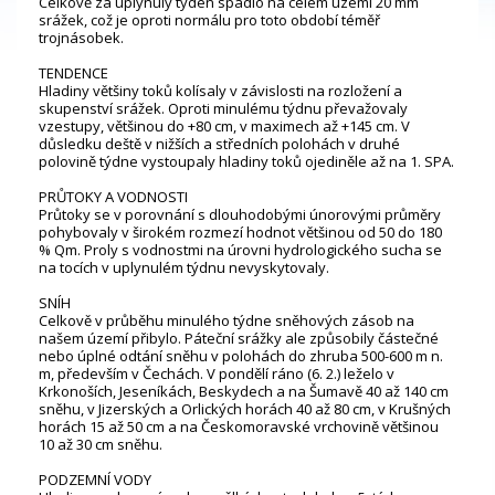
Celkově za uplynulý týden spadlo na celém území 20 mm
srážek, což je oproti normálu pro toto období téměř
trojnásobek.
TENDENCE
Hladiny většiny toků kolísaly v závislosti na rozložení a
skupenství srážek. Oproti minulému týdnu převažovaly
vzestupy, většinou do +80 cm, v maximech až +145 cm. V
důsledku deště v nižších a středních polohách v druhé
polovině týdne vystoupaly hladiny toků ojediněle až na 1. SPA.
PRŮTOKY A VODNOSTI
Průtoky se v porovnání s dlouhodobými únorovými průměry
pohybovaly v širokém rozmezí hodnot většinou od 50 do 180
% Qm. Profily s vodnostmi na úrovni hydrologického sucha se
na tocích v uplynulém týdnu nevyskytovaly.
SNÍH
Celkově v průběhu minulého týdne sněhových zásob na
našem území přibylo. Páteční srážky ale způsobily částečné
nebo úplné odtání sněhu v polohách do zhruba 500-600 m n.
m, především v Čechách. V pondělí ráno (6. 2.) leželo v
Krkonoších, Jeseníkách, Beskydech a na Šumavě 40 až 140 cm
sněhu, v Jizerských a Orlických horách 40 až 80 cm, v Krušných
horách 15 až 50 cm a na Českomoravské vrchovině většinou
10 až 30 cm sněhu.
PODZEMNÍ VODY