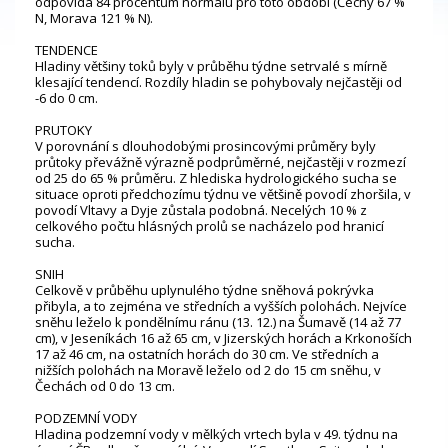
odpovídá 84 procentům normálu pro toto období (Čechy 67 %
N, Morava 121 % N).
TENDENCE
Hladiny většiny toků byly v průběhu týdne setrvalé s mírně
klesající tendencí. Rozdíly hladin se pohybovaly nejčastěji od
-6 do 0 cm.
PRUTOKY
V porovnání s dlouhodobými prosincovými průměry byly
průtoky převážně výrazně podprůměrné, nejčastěji v rozmezí
od 25 do 65 % průměru. Z hlediska hydrologického sucha se
situace oproti předchozímu týdnu ve většině povodí zhoršila, v
povodí Vltavy a Dyje zůstala podobná. Necelých 10 % z
celkového počtu hlásných profilů se nacházelo pod hranicí
sucha.
SNIH
Celkově v průběhu uplynulého týdne sněhová pokrývka
přibyla, a to zejména ve středních a vyšších polohách. Nejvíce
sněhu leželo k pondělnímu ránu (13. 12.) na Šumavě (14 až 77
cm), v Jeseníkách 16 až 65 cm, v Jizerských horách a Krkonoších
17 až 46 cm, na ostatních horách do 30 cm. Ve středních a
nižších polohách na Moravě leželo od 2 do 15 cm sněhu, v
Čechách od 0 do 13 cm.
PODZEMNÍ VODY
Hladina podzemní vody v mělkých vrtech byla v 49. týdnu na