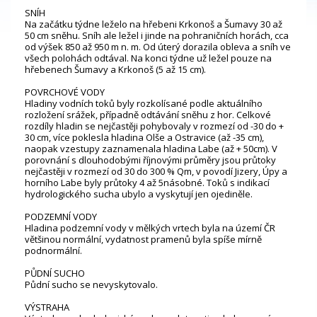
SNÍH
Na začátku týdne leželo na hřebeni Krkonoš a Šumavy 30 až
50 cm sněhu. Sníh ale ležel i jinde na pohraničních horách, cca
od výšek 850 až 950 m n. m. Od úterý dorazila obleva a sníh ve
všech polohách odtával. Na konci týdne už ležel pouze na
hřebenech Šumavy a Krkonoš (5 až 15 cm).
POVRCHOVÉ VODY
Hladiny vodních toků byly rozkolísané podle aktuálního
rozložení srážek, případně odtávání sněhu z hor. Celkové
rozdíly hladin se nejčastěji pohybovaly v rozmezí od -30 do +
30 cm, více poklesla hladina Olše a Ostravice (až -35 cm),
naopak vzestupy zaznamenala hladina Labe (až + 50cm). V
porovnání s dlouhodobými říjnovými průměry jsou průtoky
nejčastěji v rozmezí od 30 do 300 % Qm, v povodí Jizery, Úpy a
horního Labe byly průtoky 4 až 5násobné. Toků s indikací
hydrologického sucha ubylo a vyskytují jen ojediněle.
PODZEMNÍ VODY
Hladina podzemní vody v mělkých vrtech byla na území ČR
většinou normální, vydatnost pramenů byla spíše mírně
podnormální.
PŮDNÍ SUCHO
Půdní sucho se nevyskytovalo.
VÝSTRAHA