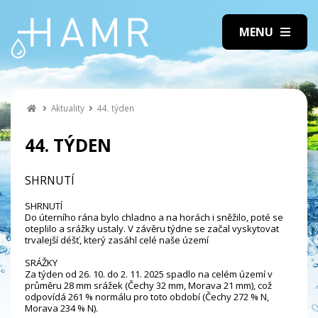
Aktuality
44. týden
44. TÝDEN
SHRNUTÍ
SHRNUTÍ
Do úterního rána bylo chladno a na horách i sněžilo, poté se
oteplilo a srážky ustaly. V závěru týdne se začal vyskytovat
trvalejší déšť, který zasáhl celé naše území
SRÁŽKY
Za týden od 26. 10. do 2. 11. 2025 spadlo na celém území v
průměru 28 mm srážek (Čechy 32 mm, Morava 21 mm), což
odpovídá 261 % normálu pro toto období (Čechy 272 % N,
Morava 234 % N).