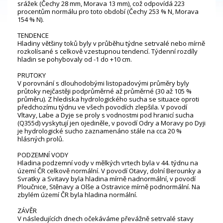
srážek (Čechy 28 mm, Morava 13 mm), což odpovídá 223
procentům normálu pro toto období (Čechy 253 % N, Morava
154 % N).
TENDENCE
Hladiny většiny toků byly v průběhu týdne setrvalé nebo mírně
rozkolísané s celkově vzestupnou tendencí. Týdenní rozdíly
hladin se pohybovaly od -1 do +10 cm.
PRUTOKY
V porovnání s dlouhodobými listopadovými průměry byly
průtoky nejčastěji podprůměrné až průměrné (30 až 105 %
průměru). Z hlediska hydrologického sucha se situace oproti
předchozímu týdnu ve všech povodích zlepšila. V povodí
Vltavy, Labe a Dyje se profily s vodnostmi pod hranicí sucha
(Q355d) vyskytují jen ojediněle, v povodí Odry a Moravy po Dyji
je hydrologické sucho zaznamenáno stále na cca 20 %
hlásných profilů.
PODZEMNÍ VODY
Hladina podzemní vody v mělkých vrtech byla v 44. týdnu na
území ČR celkově normální. V povodí Otavy, dolní Berounky a
Svratky a Svitavy byla hladina mírně nadnormální, v povodí
Ploučnice, Stěnavy a Olše a Ostravice mírně podnormální. Na
zbylém území ČR byla hladina normální.
ZÁVĚR
V následujících dnech očekáváme převážně setrvalé stavy