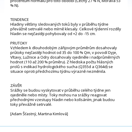
procentům normálu pro toto období (Čechy 27 % N, Morava 53
% N).
TENDENCE
Hladiny většiny sledovaných toků byly v průběhu týdne
převážně setrvalé nebo mírně klesaly. Celkové týdenní rozdíly
hladin se nejčastěji pohybovaly od +2 do -15 cm.
PRUTOKY
Vzhledem k dlouhodobým zářijovým průměrům dosahovaly
průtoky nejčastěji hodnot od 35 do 100 % Qm, v povodí Dyje,
Vltavy, Lužnice a Odry dosahovaly ojediněle i nadprůměrných
hodnot (110 až 200 % průměru). Z hlediska počtu hlásných
profilů s indikací hydrologického sucha (Q355d a Q364d) se
situace oproti předchozímu týdnu výrazně nezměnila.
ZÁVĚR
Srážky se budou vyskytovat v průběhu celého týdne jen
ojediněle nebo místy. Toky mohou na srážky reagovat
přechodnými vzestupy hladin nebo kolísáním, jinak budou
toky převážně setrvalé.
[Adam Šťastný, Martina Kimlová]