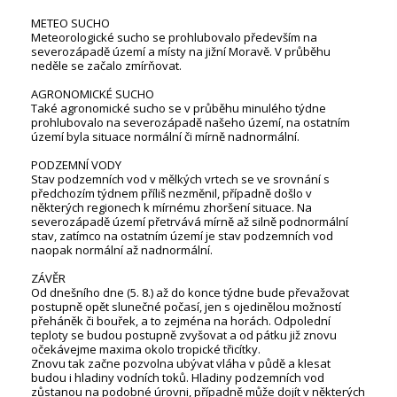
METEO SUCHO
Meteorologické sucho se prohlubovalo především na
severozápadě území a místy na jižní Moravě. V průběhu
neděle se začalo zmírňovat.
AGRONOMICKÉ SUCHO
Také agronomické sucho se v průběhu minulého týdne
prohlubovalo na severozápadě našeho území, na ostatním
území byla situace normální či mírně nadnormální.
PODZEMNÍ VODY
Stav podzemních vod v mělkých vrtech se ve srovnání s
předchozím týdnem příliš nezměnil, případně došlo v
některých regionech k mírnému zhoršení situace. Na
severozápadě území přetrvává mírně až silně podnormální
stav, zatímco na ostatním území je stav podzemních vod
naopak normální až nadnormální.
ZÁVĚR
Od dnešního dne (5. 8.) až do konce týdne bude převažovat
postupně opět slunečné počasí, jen s ojedinělou možností
přeháněk či bouřek, a to zejména na horách. Odpolední
teploty se budou postupně zvyšovat a od pátku již znovu
očekávejme maxima okolo tropické třicítky.
Znovu tak začne pozvolna ubývat vláha v půdě a klesat
budou i hladiny vodních toků. Hladiny podzemních vod
zůstanou na podobné úrovni, případně může dojít v některých