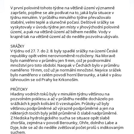
V první polovině tohoto týdne na většině území významně
zapršelo, pojďme se ale podívat na to, jaká byla situace v
týdnu minulém. V průběhu minulého týdne převažovalo
stabilní, velmi teplé a slunečné počasí. Dešťové srážky se
vyskytovaly v úvodu týdne jen místy v jihovýchodní polovině
území, a pak na většině území až během neděle. Vody v
krajině tak na většině území až do neděle pozvolna ubývalo.
SRÁŽKY
V týdnu od 27. 7. do 2. 8. byly spadlé srážky na území České
republiky opět velmi nerovnoměrně rozloženy. Na Moravě
bylo naměřeno v průměru jen 9 mm, což je podnormální
množství pro toto období. Naopak v Čechách bylo v průměru
naměřeno 19 mm, což už je normální množství. Nejvíce srážek
bylo naměřeno v celém povodí horní Berounky, a také v pásu
táhnoucím se od Prahy ke Krkonoším.
PRŮTOKY
Hladiny vodních toků byly v minulém týdnu většinou na
pozvolném poklesu a až v průběhu neděle docházelo po
srážkách k jejich kolísání či vzestupům. Průtoky už byly
většinou podprůměrné až výrazně podprůměrné a jen na
některých tocích byly ještě průměrné či slabě nadprůměrné.
Z hlediska hydrologického sucha se situace opět slabě
zhoršila, zejména v povodí Berounky, Ohře, dolního Labe a
Dyje, kde se až do neděle zvětšoval počet profilů s indikovaným
suchem.