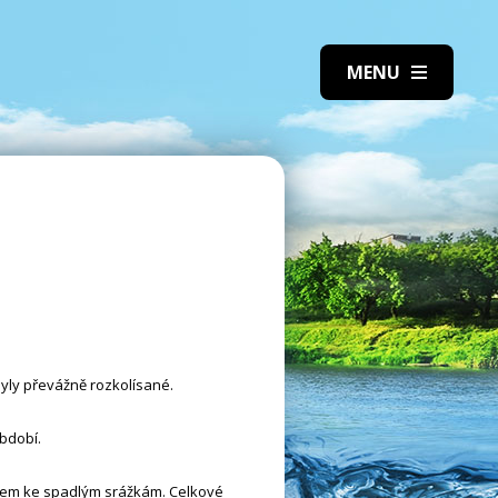
byly převážně rozkolísané.
bdobí.
edem ke spadlým srážkám. Celkové