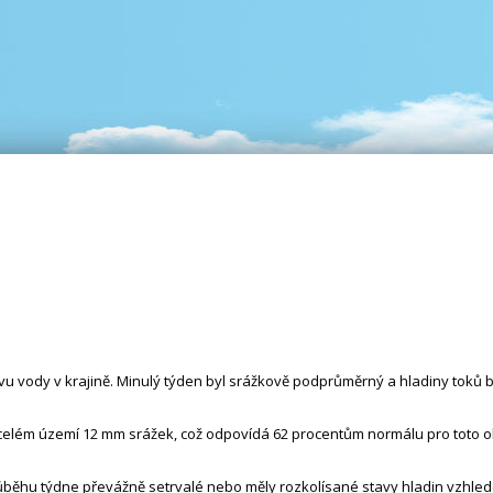
vu vody v krajině. Minulý týden byl srážkově podprůměrný a hladiny toků 
a celém území 12 mm srážek, což odpovídá 62 procentům normálu pro toto o
růběhu týdne převážně setrvalé nebo měly rozkolísané stavy hladin vzhl