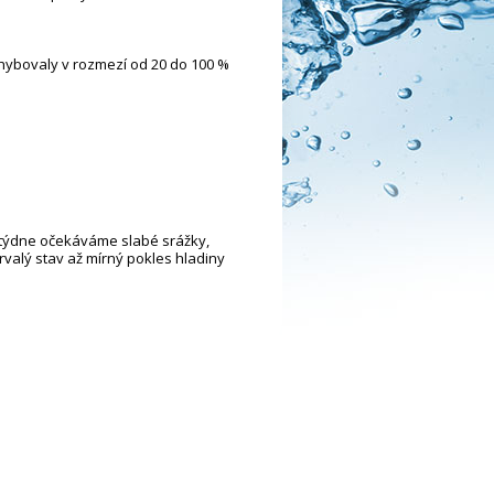
hybovaly v rozmezí od 20 do 100 %
 týdne očekáváme slabé srážky,
rvalý stav až mírný pokles hladiny