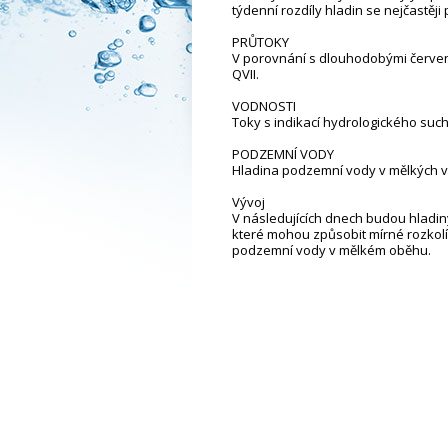
týdenní rozdíly hladin se nejčastěji
PRŮTOKY
V porovnání s dlouhodobými červen
QVII.
VODNOSTI
Toky s indikací hydrologického sucha
PODZEMNÍ VODY
Hladina podzemní vody v mělkých vr
Vývoj
V následujících dnech budou hladi
které mohou způsobit mírné rozkolís
podzemní vody v mělkém oběhu.