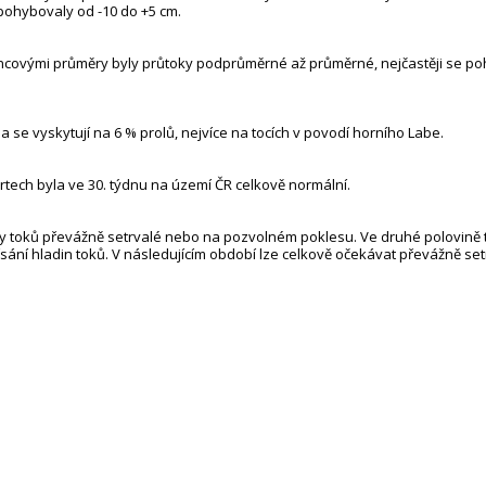
 pohybovaly od -10 do +5 cm.
covými průměry byly průtoky podprůměrné až průměrné, nejčastěji se po
 se vyskytují na 6 % profilů, nejvíce na tocích v povodí horního Labe.
tech byla ve 30. týdnu na území ČR celkově normální.
ny toků převážně setrvalé nebo na pozvolném poklesu. Ve druhé polovině
ání hladin toků. V následujícím období lze celkově očekávat převážně set