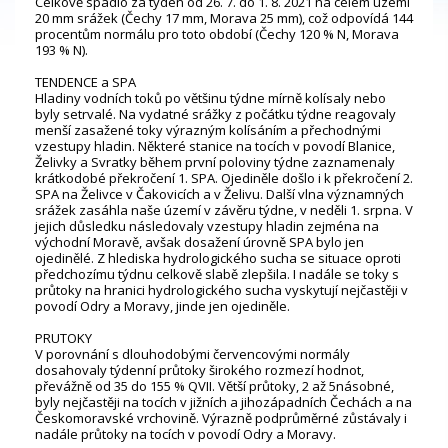
Celkově spadlo za týden od 26. 7. do 1. 8. 2021 na celém území
20 mm srážek (Čechy 17 mm, Morava 25 mm), což odpovídá 144
procentům normálu pro toto období (Čechy 120 % N, Morava
193 % N).
TENDENCE a SPA
Hladiny vodních toků po většinu týdne mírně kolísaly nebo
byly setrvalé. Na vydatné srážky z počátku týdne reagovaly
menší zasažené toky výrazným kolísáním a přechodnými
vzestupy hladin. Některé stanice na tocích v povodí Blanice,
Želivky a Svratky během první poloviny týdne zaznamenaly
krátkodobé překročení 1. SPA. Ojediněle došlo i k překročení 2.
SPA na Želivce v Čakovicích a v Želivu. Další vlna významných
srážek zasáhla naše území v závěru týdne, v neděli 1. srpna. V
jejich důsledku následovaly vzestupy hladin zejména na
východní Moravě, avšak dosažení úrovně SPA bylo jen
ojedinělé. Z hlediska hydrologického sucha se situace oproti
předchozímu týdnu celkově slabě zlepšila. I nadále se toky s
průtoky na hranici hydrologického sucha vyskytují nejčastěji v
povodí Odry a Moravy, jinde jen ojediněle.
PRUTOKY
V porovnání s dlouhodobými červencovými normály
dosahovaly týdenní průtoky širokého rozmezí hodnot,
převážně od 35 do 155 % QVII. Větší průtoky, 2 až 5násobné,
byly nejčastěji na tocích v jižních a jihozápadních Čechách a na
Českomoravské vrchovině. Výrazně podprůměrné zůstávaly i
nadále průtoky na tocích v povodí Odry a Moravy.