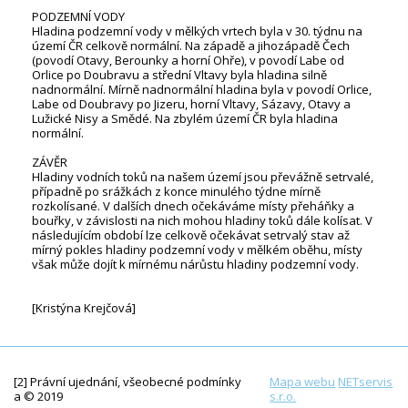
PODZEMNÍ VODY
Hladina podzemní vody v mělkých vrtech byla v 30. týdnu na
území ČR celkově normální. Na západě a jihozápadě Čech
(povodí Otavy, Berounky a horní Ohře), v povodí Labe od
Orlice po Doubravu a střední Vltavy byla hladina silně
nadnormální. Mírně nadnormální hladina byla v povodí Orlice,
Labe od Doubravy po Jizeru, horní Vltavy, Sázavy, Otavy a
Lužické Nisy a Smědé. Na zbylém území ČR byla hladina
normální.
ZÁVĚR
Hladiny vodních toků na našem území jsou převážně setrvalé,
případně po srážkách z konce minulého týdne mírně
rozkolísané. V dalších dnech očekáváme místy přeháňky a
bouřky, v závislosti na nich mohou hladiny toků dále kolísat. V
následujícím období lze celkově očekávat setrvalý stav až
mírný pokles hladiny podzemní vody v mělkém oběhu, místy
však může dojít k mírnému nárůstu hladiny podzemní vody.
[Kristýna Krejčová]
[2] Právní ujednání, všeobecné podmínky
Mapa webu
NETservis
a © 2019
s.r.o.