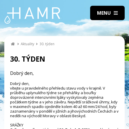
Aktuality
30. týden
30. TÝDEN
Dobrý den,
Dobrý den,
vítejte u pravidelného přehledu stavu vody v krajině. V
průběhu uplynulého týdne se přeháňky a bouřky
doprovázené intenzivními lijáky vyskytovaly zejména
počátkem týdne a v jeho závěru. Největší srážkové úhrny, kdy
v maximech spadlo ojediněle kolem 40 až 60 mm/24 hod, byly
zaznamenány v pondělí v jižních a jihovýchodních Čechách a v
neděli na východě Moravy v oblasti Beskyd.
SRÁŽKY