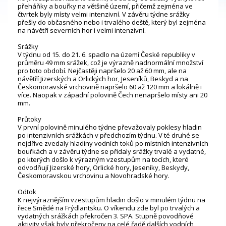
přeháňky a bouřky na většině území, přičemž zejména ve
čtvrtek byly místy velmi intenzivní. V závěru týdne srážky
přešly do občasného nebo i trvalého deště, který byl zejména
na návětří severních hor i velmi intenzivní.
Srážky
V týdnu od 15. do 21. 6. spadlo na území České republiky v
průměru 49 mm srážek, což je výrazně nadnormální množství
pro toto období. Nejčastěji napršelo 20 až 60 mm, ale na
návětří Jizerských a Orlických hor, Jeseníků, Beskyd a na
Českomoravské vrchovině napršelo 60 až 120 mm a lokálně i
více. Naopak v západní polovině Čech nenapršelo místy ani 20
mm.
Průtoky
V první polovině minulého týdne převažovaly poklesy hladin
po intenzivních srážkách v předchozím týdnu. V té druhé se
nejdříve zvedaly hladiny vodních toků po místních intenzivních
bouřkách a v závěru týdne se přidaly srážky trvalé a vydatné,
po kterých došlo k výrazným vzestupům na tocích, které
odvodňují Jizerské hory, Orlické hory, Jeseníky, Beskydy,
Českomoravskou vrchovinu a Novohradské hory.
Odtok
K nejvýraznějším vzestupům hladin došlo v minulém týdnu na
řece Smědé na Frýdlantsku. O víkendu zde byl po trvalých a
vydatných srážkách překročen 3. SPA. Stupně povodňové
aktivity však byly překročeny na celé řadě dalších vodních