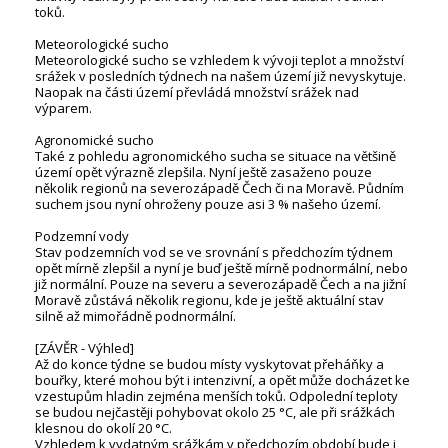
toků.
Meteorologické sucho
Meteorologické sucho se vzhledem k vývoji teplot a množství
srážek v posledních týdnech na našem území již nevyskytuje.
Naopak na části území převládá množství srážek nad
výparem.
Agronomické sucho
Také z pohledu agronomického sucha se situace na většině
území opět výrazně zlepšila. Nyní ještě zasaženo pouze
několik regionů na severozápadě Čech či na Moravě. Půdním
suchem jsou nyní ohroženy pouze asi 3 % našeho území.
Podzemní vody
Stav podzemních vod se ve srovnání s předchozím týdnem
opět mírně zlepšil a nyní je buď ještě mírně podnormální, nebo
již normální. Pouze na severu a severozápadě Čech a na jižní
Moravě zůstává několik regionu, kde je ještě aktuální stav
silně až mimořádně podnormální.
[ZÁVĚR - Výhled]
Až do konce týdne se budou místy vyskytovat přeháňky a
bouřky, které mohou být i intenzivní, a opět může docházet ke
vzestupům hladin zejména menších toků. Odpolední teploty
se budou nejčastěji pohybovat okolo 25 °C, ale při srážkách
klesnou do okolí 20 °C.
Vzhledem k vydatným srážkám v předchozím období bude i