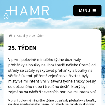
Aktuality
25. týden
25. TÝDEN
V první polovině minulého týdne doznívaly
přeháňky a bouřky na jihozápadě našeho území, od
středy se začaly vyskytovat přeháňky a bouřky na
většině území, přičemž zejména ve čtvrtek byly
místy velmi intenzivní. V závěru týdne srážky přešly
do občasného nebo i trvalého deště, který byl
zejména na návětří severních hor i velmi intenzivní.
V první polovině minulého týdne doznívaly přeháňky a bouřky
na jihozápadě našeho území, od středy se začaly vyskytovat