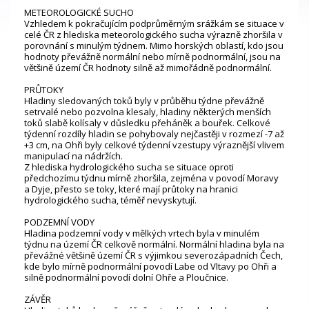
METEOROLOGICKÉ SUCHO
Vzhledem k pokračujícím podprůměrným srážkám se situace v
celé ČR z hlediska meteorologického sucha výrazně zhoršila v
porovnání s minulým týdnem. Mimo horských oblastí, kdo jsou
hodnoty převážně normální nebo mírně podnormální, jsou na
většině území ČR hodnoty silně až mimořádně podnormální.
PRŮTOKY
Hladiny sledovaných toků byly v průběhu týdne převážně
setrvalé nebo pozvolna klesaly, hladiny některých menších
toků slabě kolísaly v důsledku přeháněk a bouřek. Celkové
týdenní rozdíly hladin se pohybovaly nejčastěji v rozmezí -7 až
+3 cm, na Ohři byly celkové týdenní vzestupy výraznější vlivem
manipulací na nádržích.
Z hlediska hydrologického sucha se situace oproti
předchozímu týdnu mírně zhoršila, zejména v povodí Moravy
a Dyje, přesto se toky, které mají průtoky na hranici
hydrologického sucha, téměř nevyskytují.
PODZEMNÍ VODY
Hladina podzemní vody v mělkých vrtech byla v minulém
týdnu na území ČR celkově normální. Normální hladina byla na
převážné většině území ČR s výjimkou severozápadních Čech,
kde bylo mírně podnormální povodí Labe od Vltavy po Ohři a
silně podnormální povodí dolní Ohře a Ploučnice.
ZÁVĚR