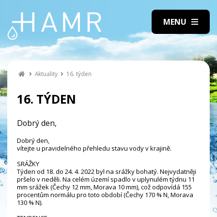
Aktuality
16. týden
16. TÝDEN
Dobrý den,
Dobrý den,
vítejte u pravidelného přehledu stavu vody v krajině.
SRÁŽKY
Týden od 18. do 24. 4. 2022 byl na srážky bohatý. Nejvydatněji
pršelo v neděli. Na celém území spadlo v uplynulém týdnu 11
mm srážek (Čechy 12 mm, Morava 10 mm), což odpovídá 155
procentům normálu pro toto období (Čechy 170 % N, Morava
130 % N).