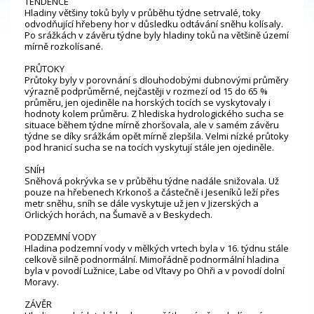
TENDENCE
Hladiny většiny toků byly v průběhu týdne setrvalé, toky
odvodňující hřebeny hor v důsledku odtávání sněhu kolísaly.
Po srážkách v závěru týdne byly hladiny toků na většině území
mírně rozkolísané.
PRŮTOKY
Průtoky byly v porovnání s dlouhodobými dubnovými průměry
výrazně podprůměrné, nejčastěji v rozmezí od 15 do 65 %
průměru, jen ojediněle na horských tocích se vyskytovaly i
hodnoty kolem průměru. Z hlediska hydrologického sucha se
situace během týdne mírně zhoršovala, ale v samém závěru
týdne se díky srážkám opět mírně zlepšila. Velmi nízké průtoky
pod hranicí sucha se na tocích vyskytují stále jen ojediněle.
SNÍH
Sněhová pokrývka se v průběhu týdne nadále snižovala. Už
pouze na hřebenech Krkonoš a částečně i Jeseníků leží přes
metr sněhu, sníh se dále vyskytuje už jen v Jizerských a
Orlických horách, na Šumavě a v Beskydech.
PODZEMNÍ VODY
Hladina podzemní vody v mělkých vrtech byla v 16. týdnu stále
celkově silně podnormální. Mimořádně podnormální hladina
byla v povodí Lužnice, Labe od Vltavy po Ohři a v povodí dolní
Moravy.
ZÁVĚR