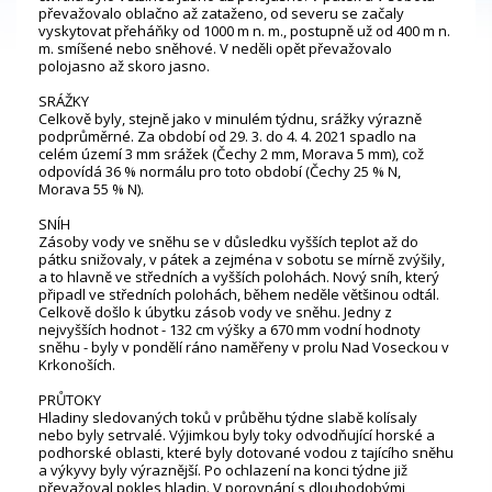
převažovalo oblačno až zataženo, od severu se začaly
vyskytovat přeháňky od 1000 m n. m., postupně už od 400 m n.
m. smíšené nebo sněhové. V neděli opět převažovalo
polojasno až skoro jasno.
SRÁŽKY
Celkově byly, stejně jako v minulém týdnu, srážky výrazně
podprůměrné. Za období od 29. 3. do 4. 4. 2021 spadlo na
celém území 3 mm srážek (Čechy 2 mm, Morava 5 mm), což
odpovídá 36 % normálu pro toto období (Čechy 25 % N,
Morava 55 % N).
SNÍH
Zásoby vody ve sněhu se v důsledku vyšších teplot až do
pátku snižovaly, v pátek a zejména v sobotu se mírně zvýšily,
a to hlavně ve středních a vyšších polohách. Nový sníh, který
připadl ve středních polohách, během neděle většinou odtál.
Celkově došlo k úbytku zásob vody ve sněhu. Jedny z
nejvyšších hodnot - 132 cm výšky a 670 mm vodní hodnoty
sněhu - byly v pondělí ráno naměřeny v profilu Nad Voseckou v
Krkonoších.
PRŮTOKY
Hladiny sledovaných toků v průběhu týdne slabě kolísaly
nebo byly setrvalé. Výjimkou byly toky odvodňující horské a
podhorské oblasti, které byly dotované vodou z tajícího sněhu
a výkyvy byly výraznější. Po ochlazení na konci týdne již
převažoval pokles hladin. V porovnání s dlouhodobými