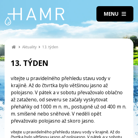
Aktuality
13. týden
13. TÝDEN
vítejte u pravidelného přehledu stavu vody v
krajině. Až do čtvrtka bylo většinou jasno až
polojasno. V pátek a v sobotu převažovalo oblačno
až zataženo, od severu se začaly vyskytovat
přeháňky od 1000 m n. m., postupně už od 400 m n.
m. smíšené nebo sněhové. V neděli opět
převažovalo polojasno až skoro jasno.
vítejte u pravidelného přehledu stavu vody v krajině. Až do
čtvrtka bylo většinou jasno až polojasno. V pátek a v sobotu