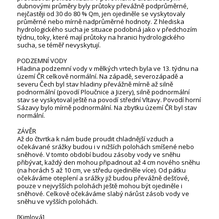
dubnovými průměry byly průtoky převážně podprůměrné,
nejčastěji od 30 do 80 % Qm, jen ojediněle se vyskytovaly
průměrné nebo mírně nadprůměrné hodnoty. Z hlediska
hydrologického sucha je situace podobná jako v předchozím
týdnu, toky, které mají průtoky na hranici hydrologického
sucha, se téměř nevyskytují.
PODZEMNÍ VODY
Hladina podzemní vody v mělkých vrtech byla ve 13. týdnu na
území ČR celkově normální. Na západě, severozápadě a
severu Čech byl stav hladiny převážně mírně až silně
podnormální (povodí Ploučnice a Jizery), silně podnormální
stav se vyskytoval ještě na povodí střední Vltavy. Povodí horní
Sázavy bylo mírně podnormální. Na zbytku území ČR byl stav
normální.
ZÁVĚR
Až do čtvrtka k nám bude proudit chladnější vzduch a
očekávané srážky budou i v nižších polohách smíšené nebo
sněhové. V tomto období budou zásoby vody ve sněhu
přibývat, každý den mohou připadnout až 4 cm nového sněhu
(na horách 5 až 10 cm, ve středu ojediněle více). Od pátku
očekáváme oteplení a srážky již budou převážně dešťové,
pouze v nejvyšších polohách ještě mohou být ojediněle i
sněhové. Celkově očekáváme slabý nárůst zásob vody ve
sněhu ve vyšších polohách.
[Kimlová]